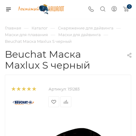
0
—
—
—
Главная
Каталог
Снаряжение для дайвинга
—
—
Маски для плавания
Маски для дайвинга
Beuchat Маска Maxlux S черный
Beuchat Маска
Maxlux S черный
Артикул:
151283