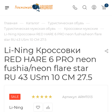
0
—
—
—
Главная
Каталог
Туристическая обувь
—
—
Туристическая мужская обувь
Кроссовки мужские
Li-Ning Кроссовки RED HARE 6 PRO neon fushia/neon flare
star RU 43 USm 10 СМ 27.5
Li-Ning Кроссовки
RED HARE 6 PRO neon
fushia/neon flare star
RU 43 USm 10 СМ 27.5
SALE
Артикул:
ARMT013
Li-Ning