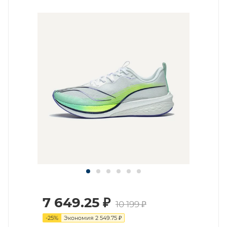
7 649.25
₽
10 199
₽
-
25
%
Экономия
2 549.75
₽