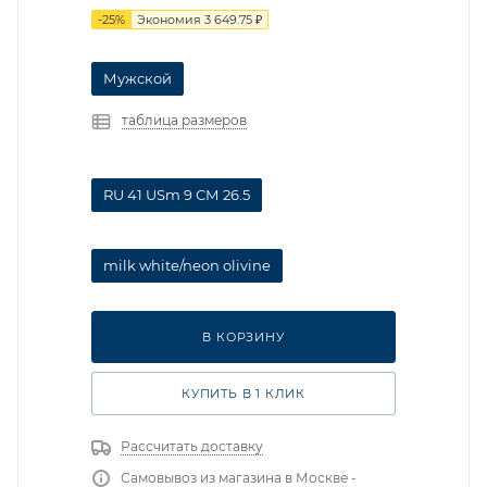
-
25
%
Экономия
3 649.75
₽
Мужской
таблица размеров
RU 41 USm 9 СМ 26.5
milk white/neon olivine
В КОРЗИНУ
КУПИТЬ В 1 КЛИК
Рассчитать доставку
Самовывоз из магазина в Москве -