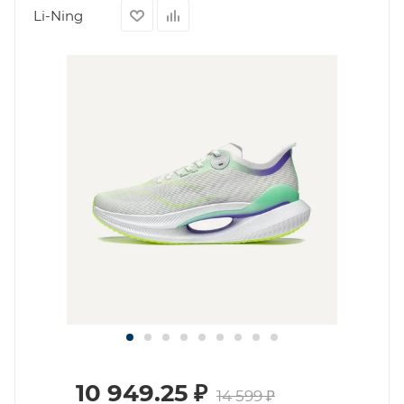
Li-Ning
10 949.25
₽
14 599
₽