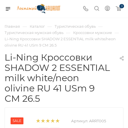
0
—
—
—
Главная
Каталог
Туристическая обувь
—
—
Туристическая мужская обувь
Кроссовки мужские
Li-Ning Кроссовки SHADOW 2 ESSENTIAL milk white/neon
olivine RU 41 USm 9 СМ 26.5
Li-Ning Кроссовки
SHADOW 2 ESSENTIAL
milk white/neon
olivine RU 41 USm 9
СМ 26.5
SALE
Артикул:
ARRT005