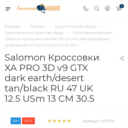
0
—
—
—
Главная
Каталог
Туристическая обувь
—
—
Туристическая мужская обувь
Кроссовки мужские
Salomon Кроссовки XA PRO 3D v9 GTX dark earth/desert
tan/black RU 47 UK 12.5 USm 13 СМ 30.5
Salomon Кроссовки
XA PRO 3D v9 GTX
dark earth/desert
tan/black RU 47 UK
12.5 USm 13 СМ 30.5
Хит
SALE
Артикул:
L47270