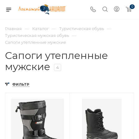
0
—
—
—
Главная
Каталог
Туристическая обувь
—
Туристическая мужская обувь
Сапоги утепленные мужские
Сапоги утепленные
мужские
4
ФИЛЬТР