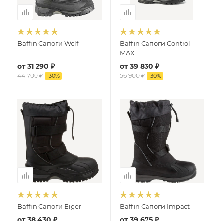
Baffin Сапоги Wolf
Baffin Сапоги Control
MAX
от
31 290 ₽
от
39 830 ₽
44 700 ₽
56 900 ₽
-
30
%
-
30
%
Baffin Сапоги Eiger
Baffin Сапоги Impact
от
38 430 ₽
от
39 675 ₽