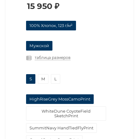
15 950
₽
100% Хлопок, 123 г/м²
Мужской
таблица размеров
S
M
L
HighRiseGrey MossCamoPrint
WhiteDune CoyoteField
SketchPrint
SummitNavy HandTiedFlyPrint