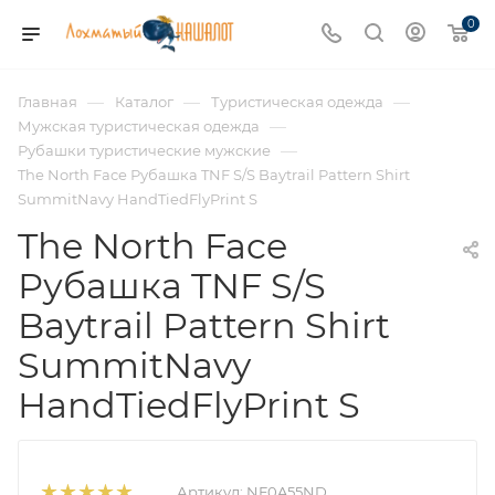
0
—
—
—
Главная
Каталог
Туристическая одежда
—
Мужская туристическая одежда
—
Рубашки туристические мужские
The North Face Рубашка TNF S/S Baytrail Pattern Shirt
SummitNavy HandTiedFlyPrint S
The North Face
Рубашка TNF S/S
Baytrail Pattern Shirt
SummitNavy
HandTiedFlyPrint S
Артикул:
NF0A55ND