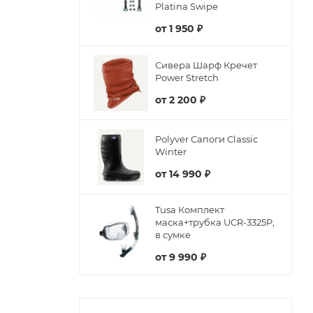
Platina Swipe
от
1 950 ₽
Сивера Шарф Кречет
Power Stretch
от
2 200 ₽
Polyver Сапоги Classic
Winter
от
14 990 ₽
Tusa Комплект
маска+трубка UCR-3325P,
в сумке
от
9 990 ₽