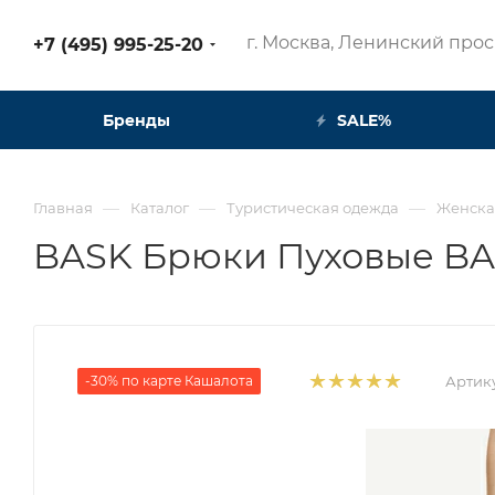
г. Москва, Ленинский просп
+7 (495) 995-25-20​
Бренды
SALE%
—
—
—
Главная
Каталог
Туристическая одежда
Женска
BASK Брюки Пуховые BA
-30% по карте Кашалота
Артик