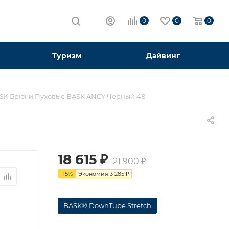
0
0
0
Туризм
Дайвинг
SK Брюки Пуховые BASK ANCY Черный 48
18 615
₽
21 900
₽
-
15
%
Экономия
3 285
₽
BASK® DownTube Stretch