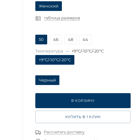
Женский
таблица размеров
50
46
48
44
Температура
—
+9°C/-10°C/-20°C
+9°C/-10°C/-20°C
Черный
В КОРЗИНУ
КУПИТЬ В 1 КЛИК
Рассчитать доставку