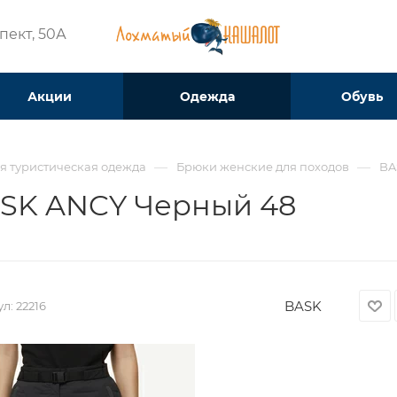
ект, 50А​
Акции
Одежда
Обувь
—
—
я туристическая одежда
Брюки женские для походов
BA
SK ANCY Черный 48
BASK
ул:
22216