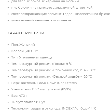
два теплых боковых кармана на молнии;
низ брючин на манжете с эластичной штрипкой;
световозвращающие элементы вдоль шагового шва брючи
упаковочный мешочек в комплекте.
ХАРАКТЕРИСТИКИ
Пол: Женский
Коллекция: CITY
Тип: Утепленная одежда
Температурный режим: «Покоя» 9 °C
Температурный режим: «Спокойной ходьбы» -10 °C
Температурный режим: «Быстрой ходьбы» -20 °C
Верхняя ткань: BASK DownTube Stretch
Утеплитель: DSD пух гусиный (85/15)
Вес: 470 г
Тип утеплителя: Пух
Технология защиты от холода: INDEX 1/ от 0 до -14°C