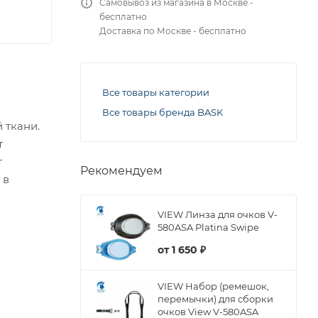
Самовывоз из магазина в Москве -
бесплатно
Доставка по Москве - бесплатно
Все товары категории
Все товары бренда BASK
 ткани.
т
т
Рекомендуем
 в
VIEW Линза для очков V-
580ASA Platina Swipe
от
1 650 ₽
VIEW Набор (ремешок,
перемычки) для сборки
очков View V-580ASA