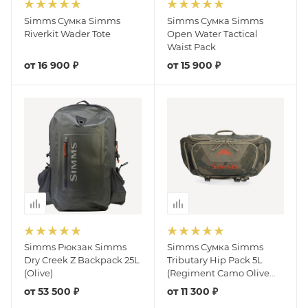
Simms Сумка Simms
Simms Сумка Simms
Riverkit Wader Tote
Open Water Tactical
Waist Pack
от
16 900 ₽
от
15 900 ₽
Simms Рюкзак Simms
Simms Сумка Simms
Dry Creek Z Backpack 25L
Tributary Hip Pack 5L
(Olive)
(Regiment Camo Olive
Drab)
от
53 500 ₽
от
11 300 ₽