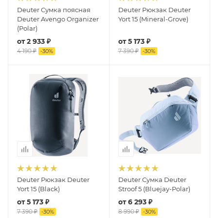
Deuter Сумка поясная
Deuter Рюкзак Deuter
Deuter Avengo Organizer
Yort 15 (Mineral-Grove)
(Polar)
от
2 933 ₽
от
5 173 ₽
4 190 ₽
7 390 ₽
-
30
%
-
30
%
Deuter Рюкзак Deuter
Deuter Сумка Deuter
Yort 15 (Black)
Stroof 5 (Bluejay-Polar)
от
5 173 ₽
от
6 293 ₽
7 390 ₽
8 990 ₽
-
30
%
-
30
%