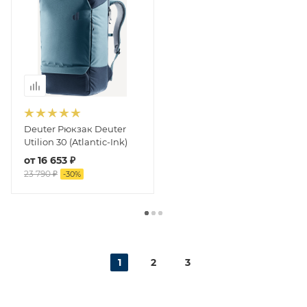
Deuter Рюкзак Deuter
Utilion 30 (Atlantic-Ink)
от
16 653 ₽
23 790 ₽
-
30
%
1
2
3