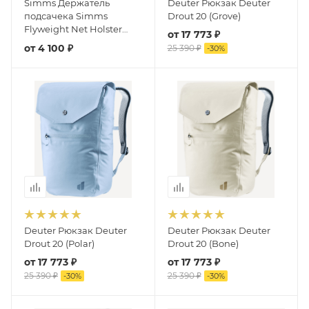
Simms Держатель
Deuter Рюкзак Deuter
подсачека Simms
Drout 20 (Grove)
Flyweight Net Holster
от
17 773 ₽
(Cinder)
от
4 100 ₽
25 390 ₽
-
30
%
Deuter Рюкзак Deuter
Deuter Рюкзак Deuter
Drout 20 (Polar)
Drout 20 (Bone)
от
17 773 ₽
от
17 773 ₽
25 390 ₽
25 390 ₽
-
30
%
-
30
%