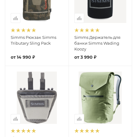
Simms Рюкзак Simms
Simms Держатель для
Tributary Sling Pack
банки Simms Wading
Koozy
от
14 990 ₽
от
3 990 ₽