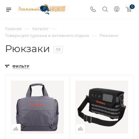
0
—
—
Главная
Каталог
—
Товары для туризма и активного отдыха
Рюкзаки
Рюкзаки
59
ФИЛЬТР