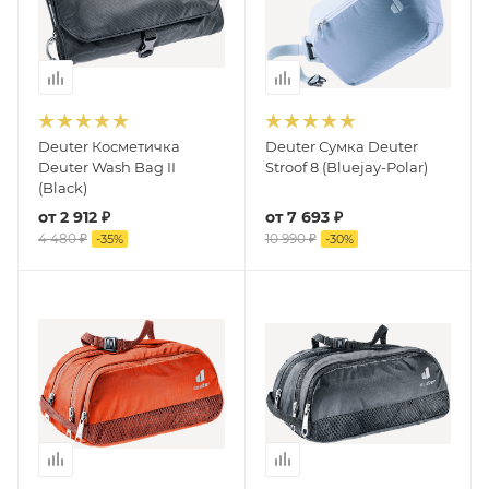
Deuter Косметичка
Deuter Сумка Deuter
Deuter Wash Bag II
Stroof 8 (Bluejay-Polar)
(Black)
от
2 912 ₽
от
7 693 ₽
4 480 ₽
10 990 ₽
-
35
%
-
30
%