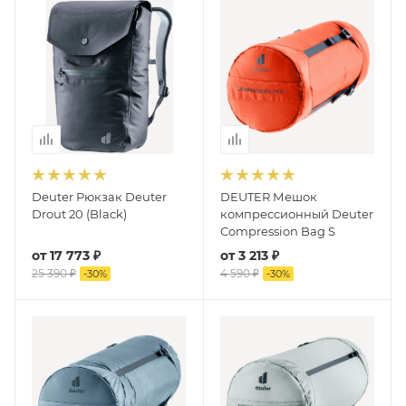
Deuter Рюкзак Deuter
DEUTER Мешок
Drout 20 (Black)
компрессионный Deuter
Compression Bag S
от
17 773 ₽
от
3 213 ₽
25 390 ₽
4 590 ₽
-
30
%
-
30
%