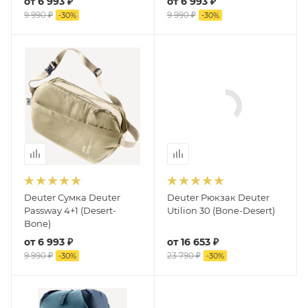
от
6 993 ₽
от
6 993 ₽
9 990 ₽
9 990 ₽
-
30
%
-
30
%
Deuter Сумка Deuter
Deuter Рюкзак Deuter
Passway 4+1 (Desert-
Utilion 30 (Bone-Desert)
Bone)
от
6 993 ₽
от
16 653 ₽
9 990 ₽
23 790 ₽
-
30
%
-
30
%