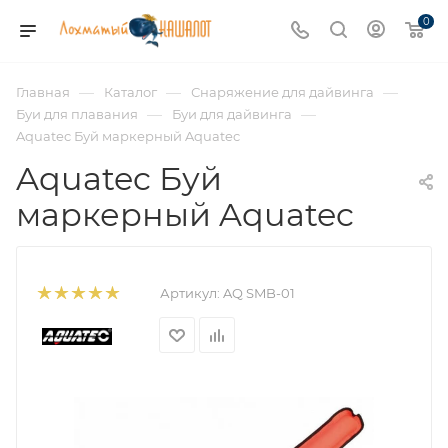
0
—
—
—
Главная
Каталог
Снаряжение для дайвинга
—
—
Буи для плавания
Буи для дайвинга
Aquatec Буй маркерный Aquatec
Aquatec Буй
маркерный Aquatec
Артикул:
AQ SMB-01