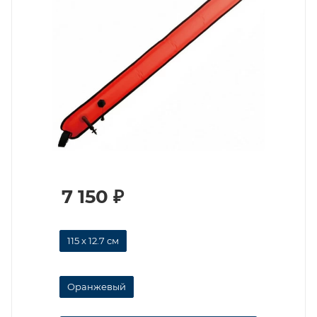
7 150
₽
115 x 12.7 см
Оранжевый