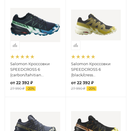
Salomon Кроссовки
Salomon Кроссовки
SPEEDCROSS 6
SPEEDCROSS 6
(carbon/tahitian
(black/cress
tide/white)
green/transparent yellow)
от
22 392 ₽
от
22 392 ₽
27 990 ₽
27 990 ₽
-
20
%
-
20
%