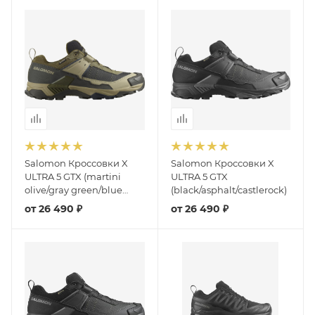
Salomon Кроссовки X
Salomon Кроссовки X
ULTRA 5 GTX (martini
ULTRA 5 GTX
olive/gray green/blue
(black/asphalt/castlerock)
nights)
от
26 490 ₽
от
26 490 ₽