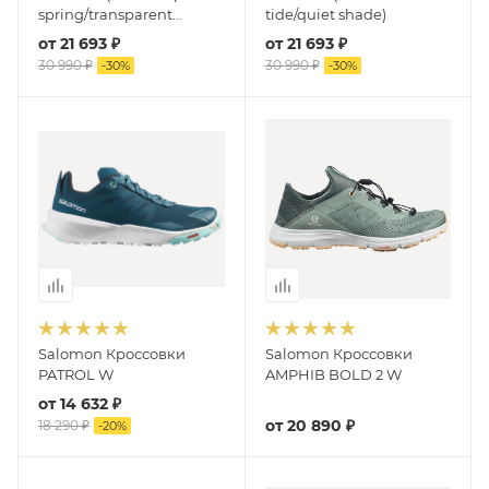
spring/transparent
tide/quiet shade)
yellow)
от
21 693 ₽
от
21 693 ₽
30 990 ₽
30 990 ₽
-
30
%
-
30
%
Salomon Кроссовки
Salomon Кроссовки
PATROL W
AMPHIB BOLD 2 W
от
14 632 ₽
от
20 890 ₽
18 290 ₽
-
20
%