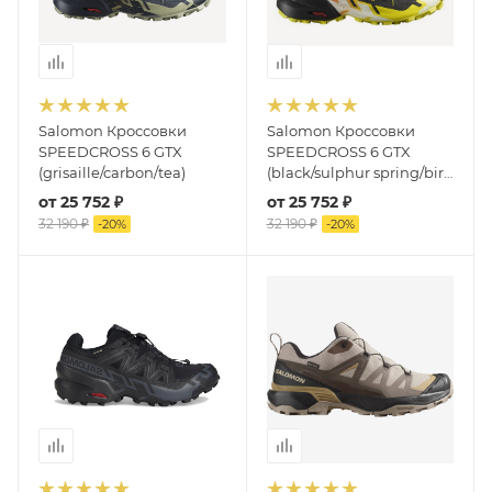
Salomon Кроссовки
Salomon Кроссовки
SPEEDCROSS 6 GTX
SPEEDCROSS 6 GTX
(grisaille/carbon/tea)
(black/sulphur spring/bird
of paradise)
от
25 752 ₽
от
25 752 ₽
32 190 ₽
32 190 ₽
-
20
%
-
20
%