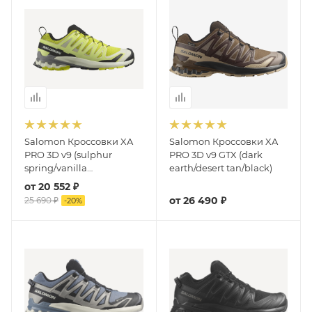
Salomon Кроссовки XA
Salomon Кроссовки XA
PRO 3D v9 (sulphur
PRO 3D v9 GTX (dark
spring/vanilla
earth/desert tan/black)
ice/sharkskin)
от
20 552 ₽
от
26 490 ₽
25 690 ₽
-
20
%