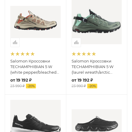
Salomon Кроссовки
Salomon Кроссовки
TECHAMPHIBIAN 5 W
TECHAMPHIBIAN 5 W
(white pepper/bleached
(laurel wreath/arctic
sand/living coral)
Ice/marine blue)
от
19 192 ₽
от
19 192 ₽
23 990 ₽
23 990 ₽
-
20
%
-
20
%