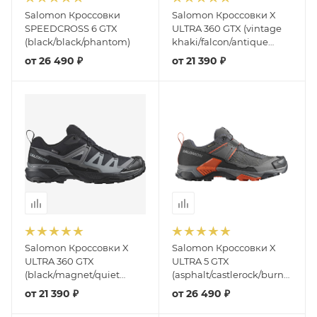
Salomon Кроссовки
Salomon Кроссовки X
SPEEDCROSS 6 GTX
ULTRA 360 GTX (vintage
(black/black/phantom)
khaki/falcon/antique
bronze)
от
26 490 ₽
от
21 390 ₽
Salomon Кроссовки X
Salomon Кроссовки X
ULTRA 360 GTX
ULTRA 5 GTX
(black/magnet/quiet
(asphalt/castlerock/burnt
shade)
ochre)
от
21 390 ₽
от
26 490 ₽