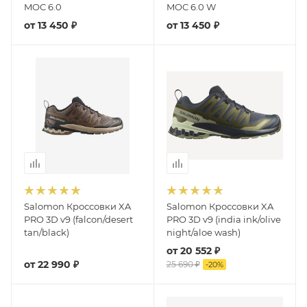
MOC 6.0
MOC 6.0 W
от
13 450 ₽
от
13 450 ₽
Salomon Кроссовки XA
Salomon Кроссовки XA
PRO 3D v9 (falcon/desert
PRO 3D v9 (india ink/olive
tan/black)
night/aloe wash)
от
20 552 ₽
от
22 990 ₽
25 690 ₽
-
20
%