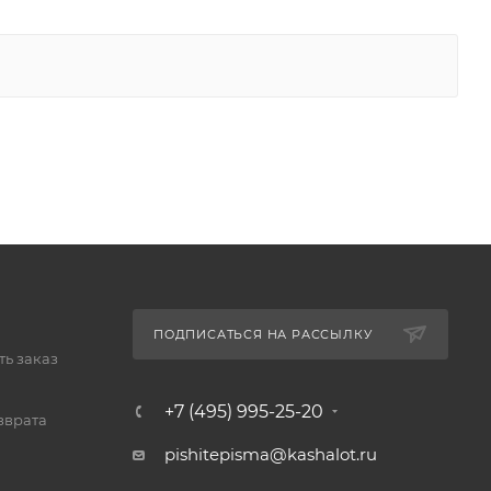
ПОДПИСАТЬСЯ НА РАССЫЛКУ
ь заказ
+7 (495) 995-25-20​
зврата
pishitepisma@kashalot.ru