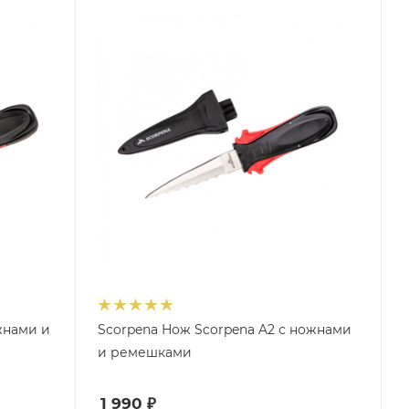
жнами и
Scorpena Нож Scorpena A2 с ножнами
и ремешками
1 990
₽