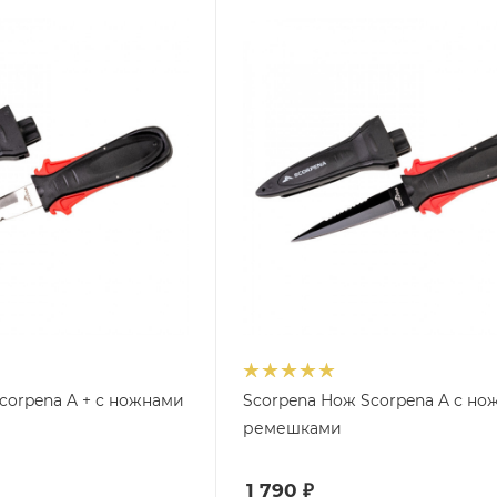
corpena A + с ножнами
Scorpena Нож Scorpena A с но
ремешками
1 790
₽