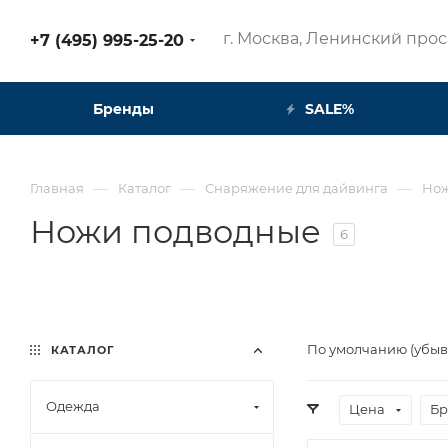
г. Москва, Ленинский просп
+7 (495) 995-25-20​
Бренды
SALE%
—
—
—
Главная
Каталог
Снаряжение для дайвинга
Нож
Ножи подводные
6
По умолчанию (убы
КАТАЛОГ
Одежда
Цена
Бр