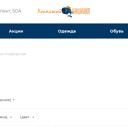
ект, 50А​
Акции
Одежда
Обувь
и подводные
вание)
енд
Цвет