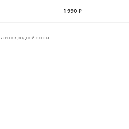
1 990
₽
га и подводной охоты