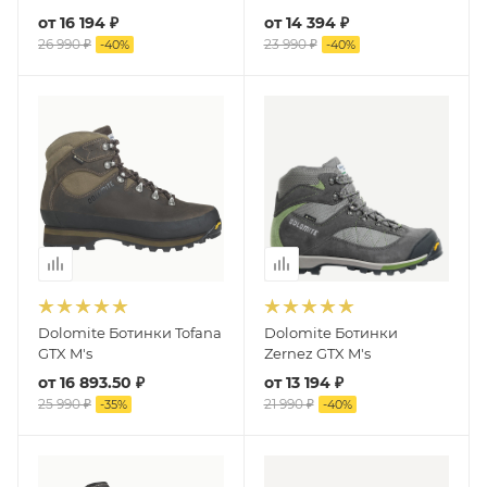
от
16 194 ₽
от
14 394 ₽
26 990 ₽
23 990 ₽
-
40
%
-
40
%
Dolomite Ботинки Tofana
Dolomite Ботинки
GTX M's
Zernez GTX M's
от
16 893.50 ₽
от
13 194 ₽
25 990 ₽
21 990 ₽
-
35
%
-
40
%