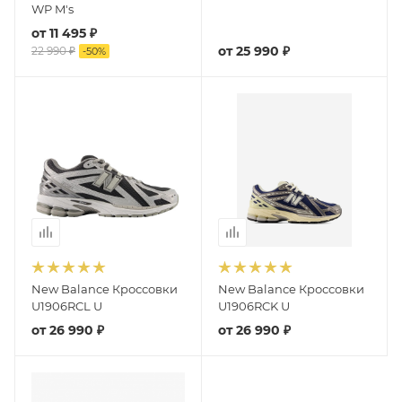
WP M's
от
11 495 ₽
от
25 990 ₽
22 990 ₽
-
50
%
New Balance Кроссовки
New Balance Кроссовки
U1906RCL U
U1906RCK U
от
26 990 ₽
от
26 990 ₽