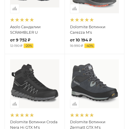
Asolo Сандалии
Dolomite Ботинки
SCRAMBLER U
Carezza M's
от
9 752 ₽
от
10 194 ₽
12 190 ₽
16 990 ₽
-
20
%
-
40
%
Dolomite Ботинки Croda
Dolomite Ботинки
Nera Hi GTX M's
Zermatt GTX M's