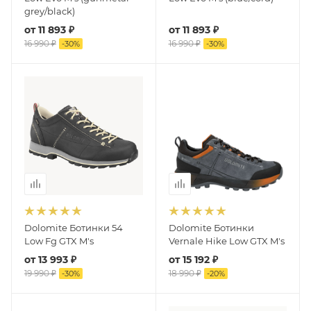
grey/black)
от
11 893 ₽
от
11 893 ₽
16 990 ₽
16 990 ₽
-
30
%
-
30
%
Dolomite Ботинки 54
Dolomite Ботинки
Low Fg GTX M's
Vernale Hike Low GTX M's
от
13 993 ₽
от
15 192 ₽
19 990 ₽
18 990 ₽
-
30
%
-
20
%