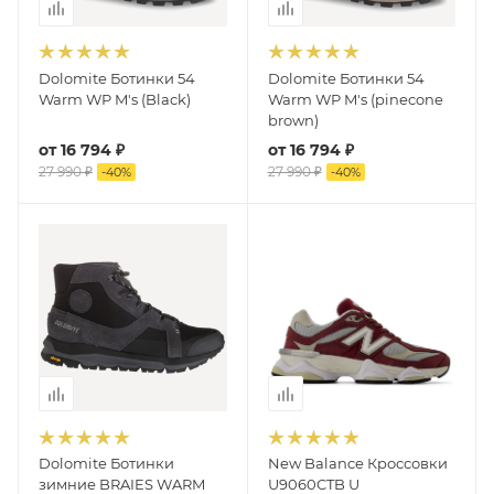
Dolomite Ботинки 54
Dolomite Ботинки 54
Warm WP M's (Black)
Warm WP M's (pinecone
brown)
от
16 794 ₽
от
16 794 ₽
27 990 ₽
27 990 ₽
-
40
%
-
40
%
Dolomite Ботинки
New Balance Кроссовки
зимние BRAIES WARM
U9060CTB U