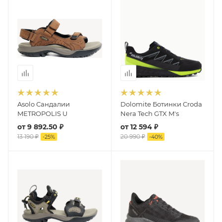
Asolo Сандалии
Dolomite Ботинки Croda
METROPOLIS U
Nera Tech GTX M's
от
9 892.50 ₽
от
12 594 ₽
13 190 ₽
20 990 ₽
-
25
%
-
40
%