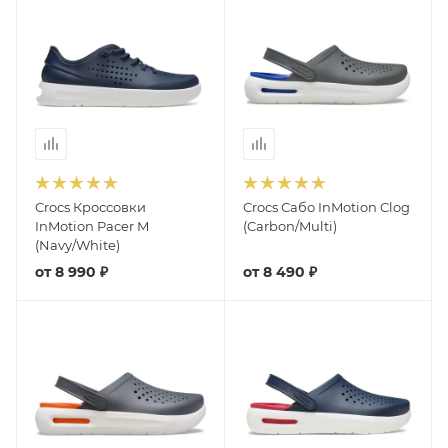
Crocs Кроссовки
Crocs Сабо InMotion Clog
InMotion Pacer M
(Carbon/Multi)
(Navy/White)
от
8 990 ₽
от
8 490 ₽