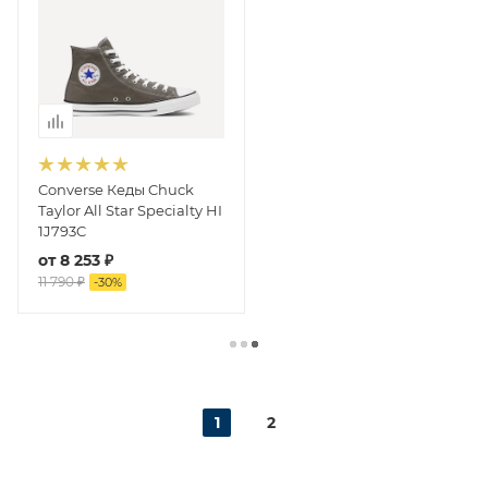
Converse Кеды Chuck
Taylor All Star Specialty HI
1J793C
от
8 253 ₽
11 790 ₽
-
30
%
1
2