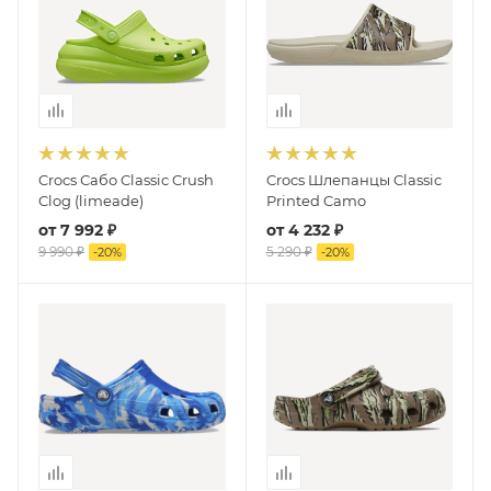
Crocs Сабо Classic Crush
Crocs Шлепанцы Classic
Clog (limeade)
Printed Camo
от
7 992 ₽
от
4 232 ₽
9 990 ₽
5 290 ₽
-
20
%
-
20
%