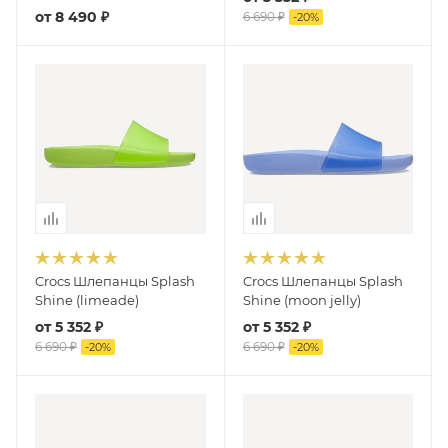
от
8 490 ₽
6 690 ₽
-
20
%
Crocs Шлепанцы Splash
Crocs Шлепанцы Splash
Shine (limeade)
Shine (moon jelly)
от
5 352 ₽
от
5 352 ₽
6 690 ₽
6 690 ₽
-
20
%
-
20
%