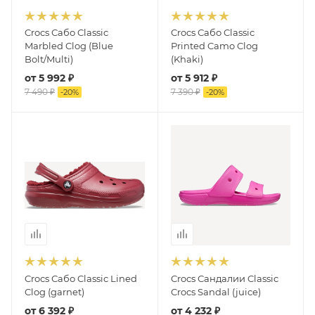
Crocs Сабо Classic
Crocs Сабо Classic
Marbled Clog (Blue
Printed Camo Clog
Bolt/Multi)
(Khaki)
от
5 992 ₽
от
5 912 ₽
7 490 ₽
7 390 ₽
-
20
%
-
20
%
Crocs Сабо Classic Lined
Crocs Сандалии Classic
Clog (garnet)
Crocs Sandal (juice)
от
6 392 ₽
от
4 232 ₽