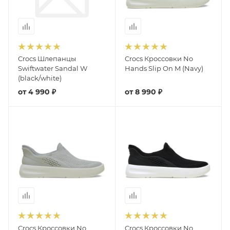
Crocs Шлепанцы
Crocs Кроссовки No
Swiftwater Sandal W
Hands Slip On M (Navy)
(black/white)
от
4 990 ₽
от
8 990 ₽
Crocs Кроссовки No
Crocs Кроссовки No