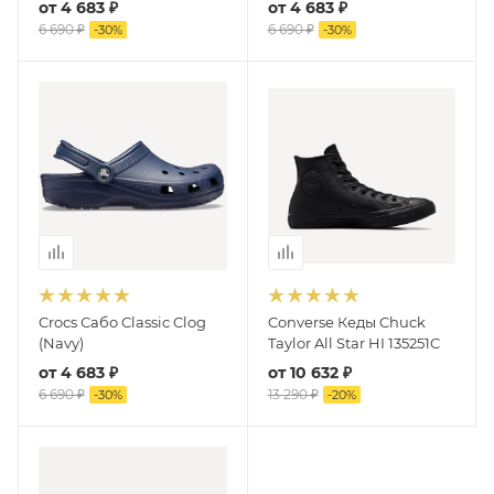
от
4 683 ₽
от
4 683 ₽
6 690 ₽
6 690 ₽
-
30
%
-
30
%
Crocs Сабо Classic Clog
Converse Кеды Chuck
(Navy)
Taylor All Star HI 135251C
от
4 683 ₽
от
10 632 ₽
6 690 ₽
13 290 ₽
-
30
%
-
20
%