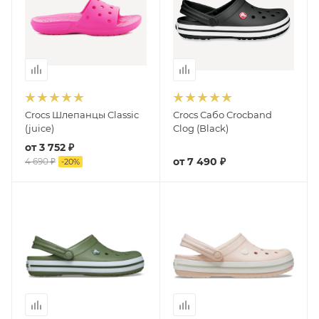
Crocs Шлепанцы Classic
Crocs Сабо Crocband
(juice)
Clog (Black)
от
3 752 ₽
от
7 490 ₽
4 690 ₽
-
20
%