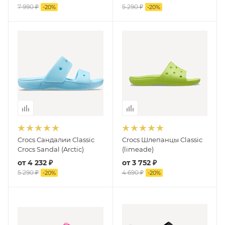
7 990 ₽
5 290 ₽
-
20
%
-
20
%
Crocs Сандалии Classic
Crocs Шлепанцы Classic
Crocs Sandal (Arctic)
(limeade)
от
4 232 ₽
от
3 752 ₽
5 290 ₽
4 690 ₽
-
20
%
-
20
%