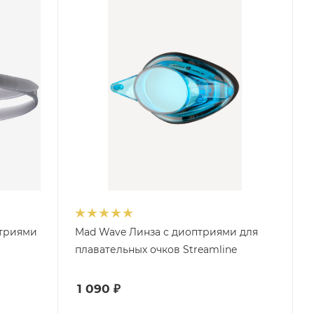
птриями
Mad Wave Линза с диоптриями для
плавательных очков Streamline
1 090
₽