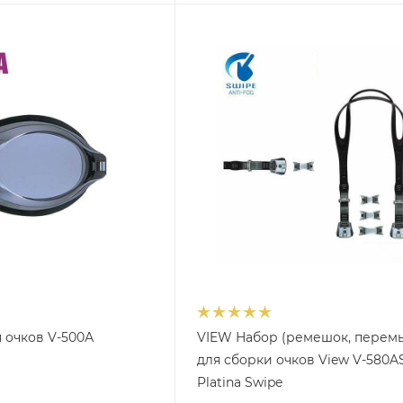
 очков V-500А
VIEW Набор (ремешок, перем
для сборки очков View V-580A
Platina Swipe