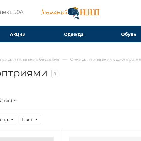
ект, 50А​
Акции
Одежда
Обувь
—
ары для плавания бассейна
Очки для плавания с диоптриям
оптриями
8
вание)
енд
Цвет