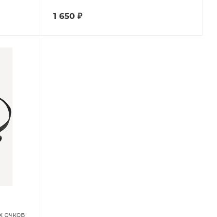
1 650
₽
х очков