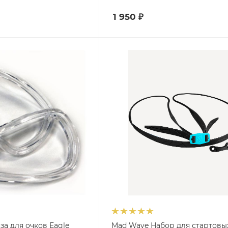
1 950
₽
за для очков Eagle
Mad Wave Набор для стартовы