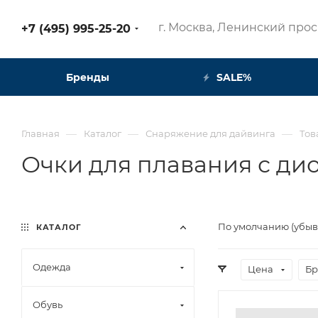
г. Москва, Ленинский просп
+7 (495) 995-25-20​
Бренды
SALE%
—
—
—
Главная
Каталог
Снаряжение для дайвинга
Тов
Очки для плавания с ди
По умолчанию (убы
КАТАЛОГ
Одежда
Цена
Бр
Обувь