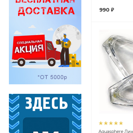
990
₽
Aquasphere Лин