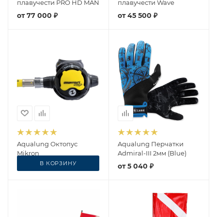
плавучести PRO HD MAN
плавучести Wave
от
77 000 ₽
от
45 500 ₽
Aqualung Октопус
Aqualung Перчатки
Mikron
Admiral-III 2мм (Blue)
В КОРЗИНУ
11 700
₽
от
5 040 ₽