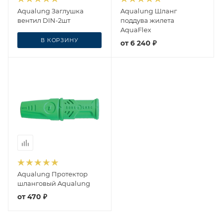
Aqualung Заглушка
Aqualung Шланг
вентил DIN-2шт
поддува жилета
AquaFlex
В КОРЗИНУ
1 373
₽
от
6 240 ₽
Aqualung Протектор
шланговый Aqualung
от
470 ₽