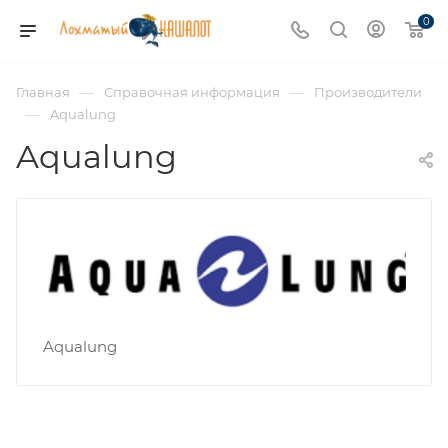
0
—
—
Главная
Справочная информация
Производители
—
Aqualung
Aqualung
Aqualung