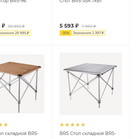
тор BRS-96
Спот BRS-35A 7кВт
5
₽
5 593
₽
59 990
₽
7 990
₽
кономия
29 995
₽
-
30
%
Экономия
2 397
₽
ол складной BRS-
BRS Стол складной BRS-