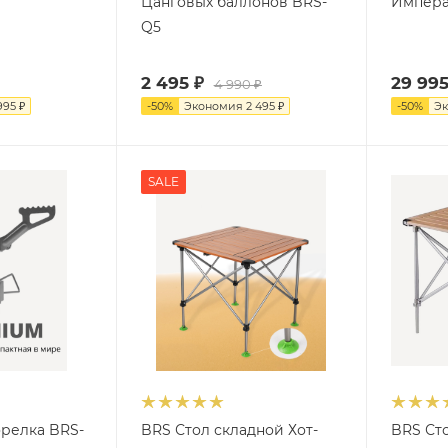
Цанговых баллонов BRS-
Импера
Q5
2 495
₽
29 99
4 990
₽
995
₽
-
50
%
Экономия
2 495
₽
-
50
%
Э
SALE
орелка BRS-
BRS Стол складной Хот-
BRS Ст