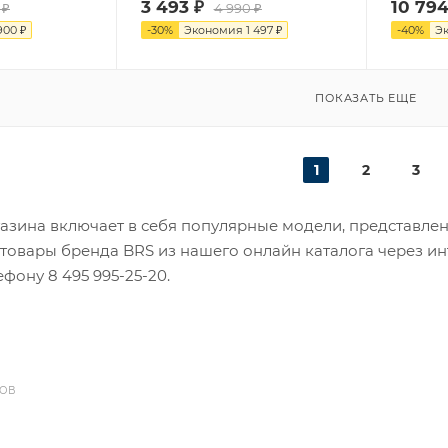
3 493
₽
10 79
₽
4 990
₽
900
₽
-
30
%
Экономия
1 497
₽
-
40
%
Э
ПОКАЗАТЬ ЕЩЕ
1
2
3
азина включает в себя популярные модели, представле
 товары бренда BRS из нашего онлайн каталога через ин
фону 8 495 995-25-20​.
ДОВ