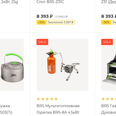
 2кВт, 25g
Спот BRS-Z31С
Z31 (Де
8 393
₽
8 393
11 990
₽
-
30
%
Экономия
3 597
₽
-
30
%
Э
SALE
SALE
ружка
BRS Мультитопливная
BRS Га
S03(Ti)
Горелка BRS-8А 4.5кВт
Духовка