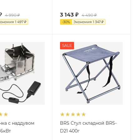
₽
3 143
₽
4 990
₽
4 490
₽
кономия
1 497
₽
-
30
%
Экономия
1 347
₽
SALE
чка с наддувом
BRS Стул складной BRS-
 6кВт
D21 400г