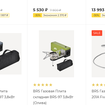
5 530
₽
13 993
₽
7 900
₽
2 997
₽
-
30
%
Экономия
2 370
₽
-
30
%
Э
SALE
лита
BRS Газовая Плита
BRS Газ
97 3,8кВт
складная BRS-97 3,8кВт
201A Fi
(Олива)