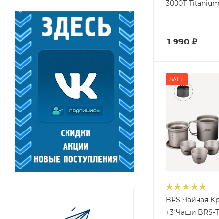
3000T Titanium
1 990
₽
SALE
BRS Чайная К
+3*Чаши BRS-T