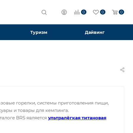
0
0
0
Туризм
Дайвинг
азовые горелки, системы приготовления пищи,
суары и товары для кемпинга.
талоге BRS является
ультралёгкая титановая