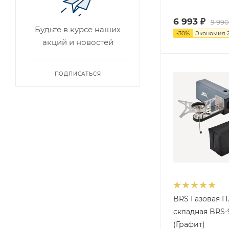
6 993
₽
9 990
Будьте в курсе наших
-
30
%
Экономия
акций и новостей
ПОДПИСАТЬСЯ
BRS Газовая П
складная BRS-
(Графит)