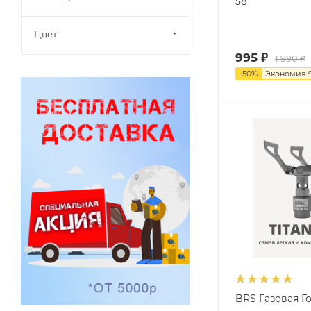
58
Цвет
995
₽
1 990
₽
-
50
%
Экономия
BRS Газовая Г