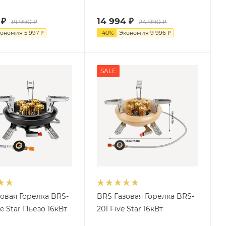
₽
14 994
₽
19 990
₽
24 990
₽
кономия
5 997
₽
-
40
%
Экономия
9 996
₽
SALE
овая Горелка BRS-
BRS Газовая Горелка BRS-
ve Star Пьезо 16кВт
201 Five Star 16кВт