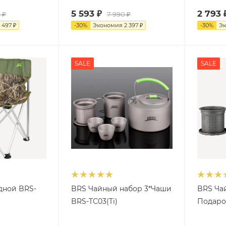
5 593
₽
2 793
0
₽
7 990
₽
1 497
₽
-
30
%
Экономия
2 397
₽
-
30
%
Э
SALE
SALE
дной BRS-
BRS Чайный набор 3*Чаши
BRS Ча
BRS-TС03(Ti)
Подаро