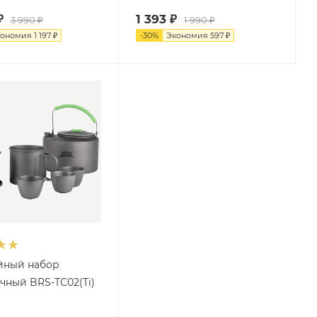
₽
1 393
₽
3 990
₽
1 990
₽
кономия
1 197
₽
-
30
%
Экономия
597
₽
йный набор
чный BRS-TС02(Ti)