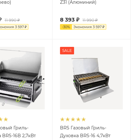
рево)
Z31 (Алюминий)
₽
8 393
₽
11 990
₽
11 990
₽
кономия
3 597
₽
-
30
%
Экономия
3 597
₽
SALE
зовый Гриль-
BRS Газовый Гриль-
 BRS-16B 2,7кВт
Духовка BRS-16 4,7кВт