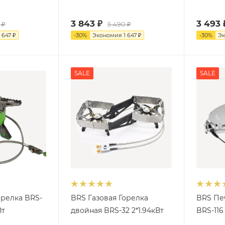
3 843
₽
3 493
₽
5 490
₽
1 647
₽
-
30
%
Экономия
1 647
₽
-
30
%
Э
SALE
SALE
орелка BRS-
BRS Газовая Горелка
BRS Пе
Вт
двойная BRS-32 2*1.94кВт
BRS-116