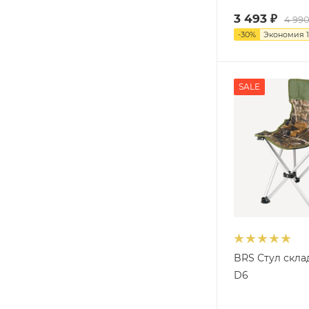
3 493
₽
4 99
-
30
%
Экономия
SALE
BRS Стул скла
D6