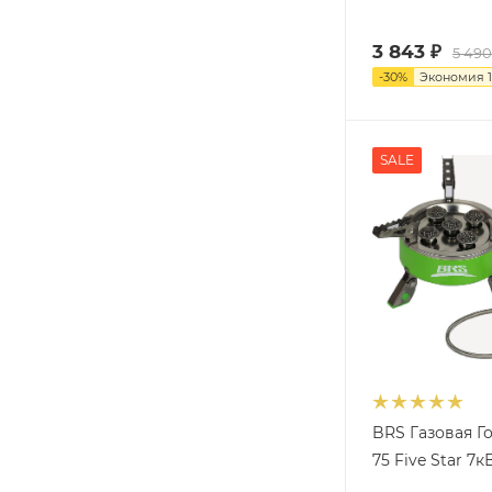
3 843
₽
5 490
-
30
%
Экономия
SALE
BRS Газовая Г
75 Five Star 7к