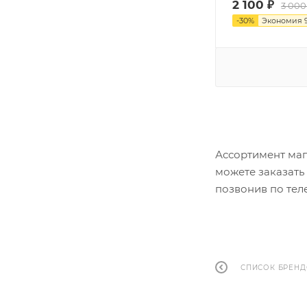
2 100
₽
3 000
-
30
%
Экономия
Ассортимент маг
можете заказать
позвонив по теле
СПИСОК БРЕН