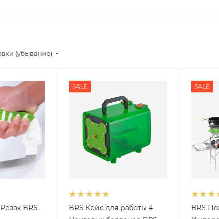
овки (убывание)
SALE
SALE
Резак BRS-
BRS Кейс для работы 4
BRS По