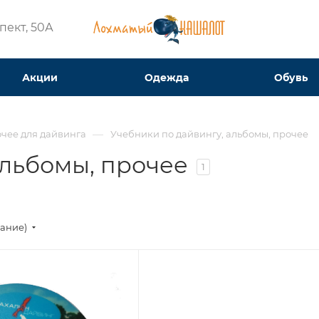
ект, 50А​
Акции
Одежда
Обувь
—
чее для дайвинга
Учебники по дайвингу, альбомы, прочее
альбомы, прочее
1
вание)