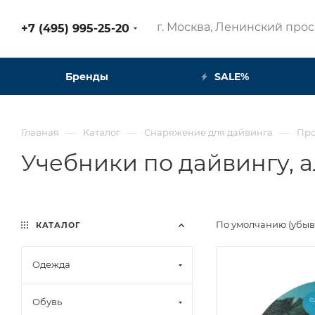
г. Москва, Ленинский просп
+7 (495) 995-25-20​
Бренды
SALE%
—
—
—
Главная
Каталог
Снаряжение для дайвинга
Про
Учебники по дайвингу, 
По умолчанию (убы
КАТАЛОГ
Одежда
Обувь