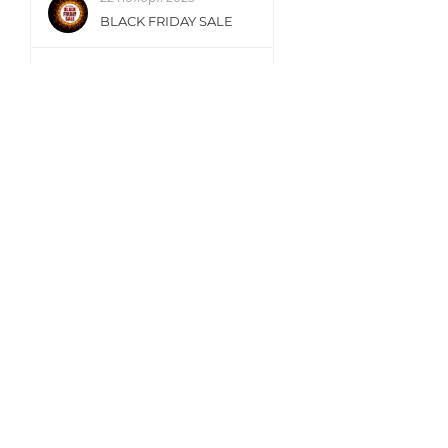
BLACK FRIDAY SALE
5 сентября 2023
Осенний SALE
КАТАЛОГ
КОМПАНИЯ
АКЦИИ
О компании
Блог
БРЕНДЫ
Новости Лохматый
кашалот
Отзывы
Контакты