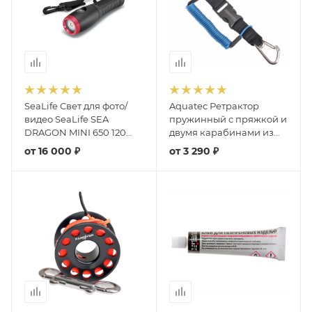
SeaLife Свет для фото/
Aquatec Ретрактор
видео SeaLife SEA
пружинный с пряжкой и
DRAGON MINI 650 120
двумя карабинами из
FLOOD
нерж. стали
от
16 000 ₽
от
3 290 ₽