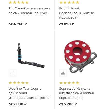
FanDiver Катушка-шпуля
Sublife Клей
алюминиевая FanDiver
неопреновый Sublife
RC010, 30 мл
от
4 760 ₽
от
890 ₽
Weefine Платформа
Soprassub Катушка-
одинарная
шпуля алюминиевая
универсальная шаровая
Soprassub (red)
от
21 190 ₽
от
5 200 ₽