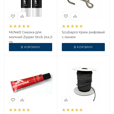
McNett Смазка для
Scubapro Крюк рифовый
молний Zipper Stick 2х4,5
с линем
гр
В КОРЗИНУ
В КОРЗИНУ
2 640
₽
6 790
₽