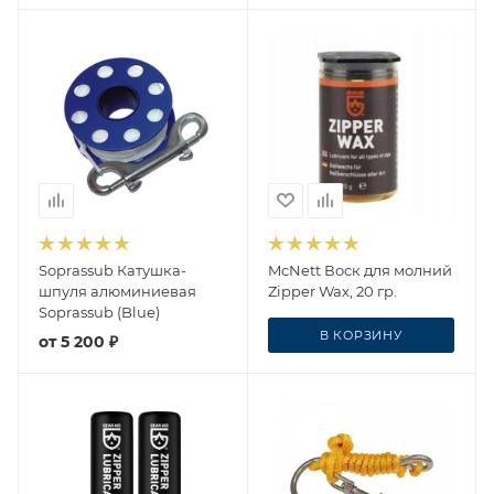
Soprassub Катушка-
McNett Воск для молний
шпуля алюминиевая
Zipper Wax, 20 гр.
Soprassub (Blue)
В КОРЗИНУ
от
5 200 ₽
2 640
₽