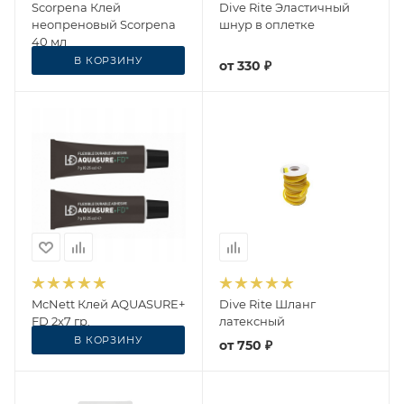
Scorpena Клей
Dive Rite Эластичный
неопреновый Scorpena
шнур в оплетке
40 мл
В КОРЗИНУ
280
₽
от
330 ₽
McNett Клей AQUASURE+
Dive Rite Шланг
FD 2х7 гр.
латексный
В КОРЗИНУ
3 135
₽
от
750 ₽