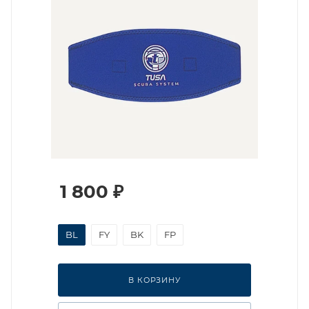
1 800
₽
BL
FY
BK
FP
В КОРЗИНУ