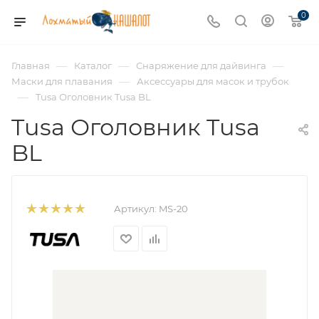
0
—
—
—
Главная
Каталог
Снаряжение для дайвинга
—
Маски для плавания
Аксессуары для масок и трубок
—
Tusa Оголовник Tusa BL
Tusa Оголовник Tusa
BL
Артикул:
MS-20