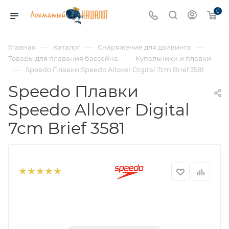
0
—
—
—
Главная
Каталог
Снаряжение для дайвинга
—
Товары для плавания бассейна
Купальники и плавки
—
Speedo Плавки Speedo Allover Digital 7cm Brief 3581
Speedo Плавки
Speedo Allover Digital
7cm Brief 3581