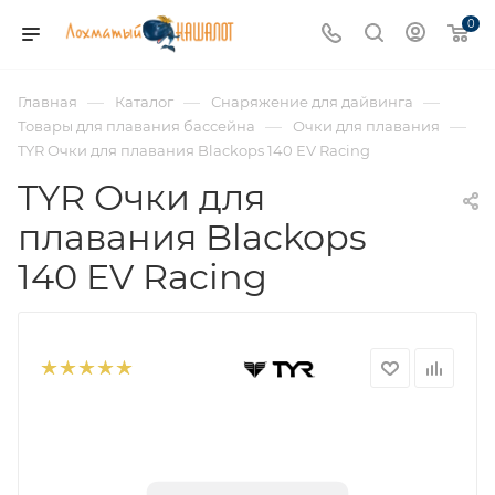
0
—
—
—
Главная
Каталог
Снаряжение для дайвинга
—
—
Товары для плавания бассейна
Очки для плавания
TYR Очки для плавания Blackops 140 EV Racing
TYR Очки для
плавания Blackops
140 EV Racing