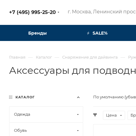
г. Москва, Ленинский просп
+7 (495) 995-25-20​
Бренды
SALE%
—
—
—
Главная
Каталог
Снаряжение для дайвинга
Руж
Аксессуары для подводн
По умолчанию (убы
КАТАЛОГ
Одежда
Цена
Бр
Обувь