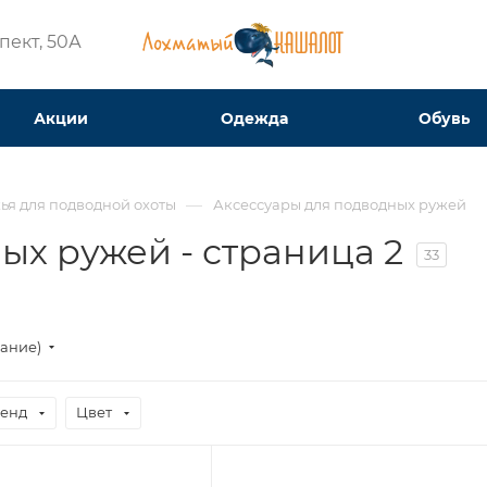
ект, 50А​
Акции
Одежда
Обувь
—
ья для подводной охоты
Аксессуары для подводных ружей
ых ружей - страница 2
33
вание)
енд
Цвет