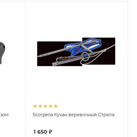
азом
Scorpena Кукан веревочный Стрела
1 650
₽