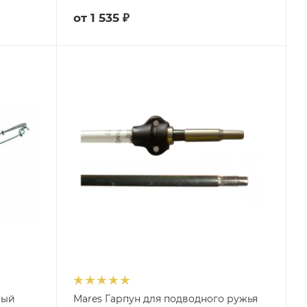
от
1 535 ₽
ный
Mares Гарпун для подводного ружья