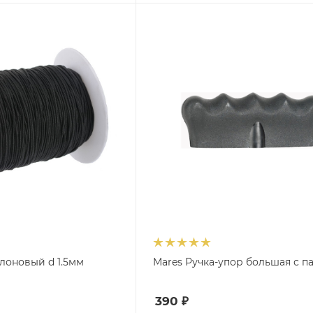
лоновый d 1.5мм
Mares Ручка-упор большая с п
390
₽