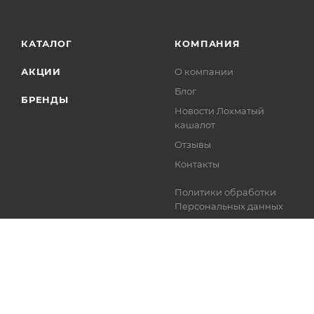
КАТАЛОГ
КОМПАНИЯ
АКЦИИ
О компании
Блог
БРЕНДЫ
Новости Лохматый
кашалот
Отзывы
Контакты
Политики обработки
Персональных данных
2026 © ЛОХМАТЫЙ КАШАЛОТ