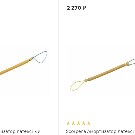
2 270
₽
тизатор латексный
Scorpena Амортизатор латекс