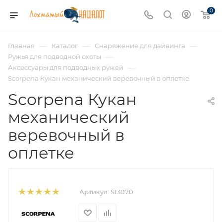
0
—
—
—
Главная
Каталог
Снаряжение для дайвинга
—
Ружья для подводной охоты
—
Аксессуары для подводных ружей
Scorpena Кукан механический веревочный в оплетке
Scorpena Кукан
механический
веревочный в
оплетке
Артикул:
S13070