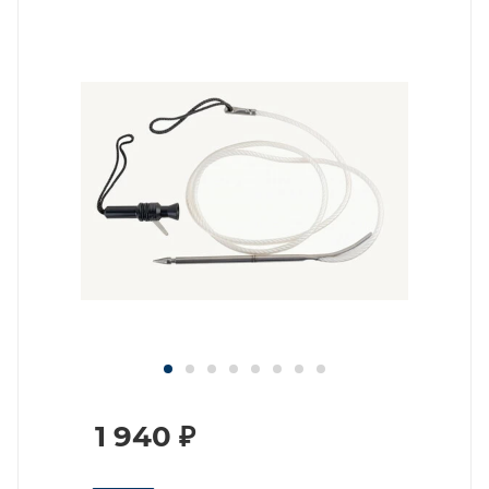
1 940
₽