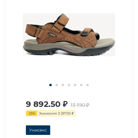
9 892.50
₽
13 190
₽
-
25
%
Экономия
3 297.50
₽
Унисекс