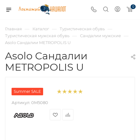
0
—
—
—
Главная
Каталог
Туристическая обувь
—
—
Туристическая мужская обувь
Сандалии мужские
Asolo Сандалии METROPOLIS U
Asolo Сандалии
METROPOLIS U
Summer SALE
Артикул:
0M5080