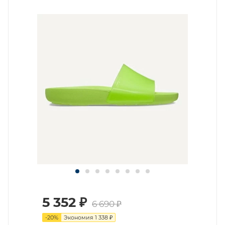
5 352
₽
6 690
₽
-
20
%
Экономия
1 338
₽