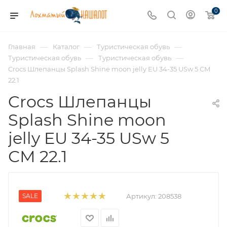
0
—
—
—
Главная
Каталог
Туристическая обувь
—
—
Туристическая обувь
Туристическая обувь
Crocs Шлепанцы Splash Shine moon jelly EU 34-35 USw 5 СМ
22.1
Crocs Шлепанцы
Splash Shine moon
jelly EU 34-35 USw 5
СМ 22.1
SALE
Артикул:
208538