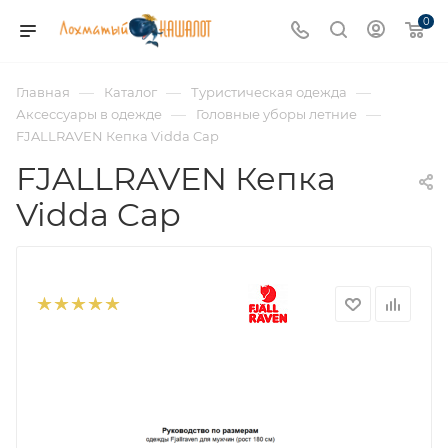
0
—
—
—
Главная
Каталог
Туристическая одежда
—
—
Аксессуары в одежде
Головные уборы летние
FJALLRAVEN Кепка Vidda Cap
FJALLRAVEN Кепка
Vidda Cap