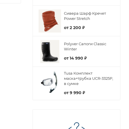
Сивера Шарф Кречет
Power Stretch
от
2 200 ₽
Polyver Сапоги Classic
Winter
от
14 990 ₽
Tusa Комплект
маска+трубка UCR-3325P,
в сумке
от
9 990 ₽