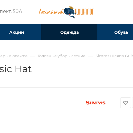
ект, 50А​
Акции
Одежда
Обувь
—
—
уары в одежде
Головные уборы летние
Simms Шляпа Guide
ic Hat