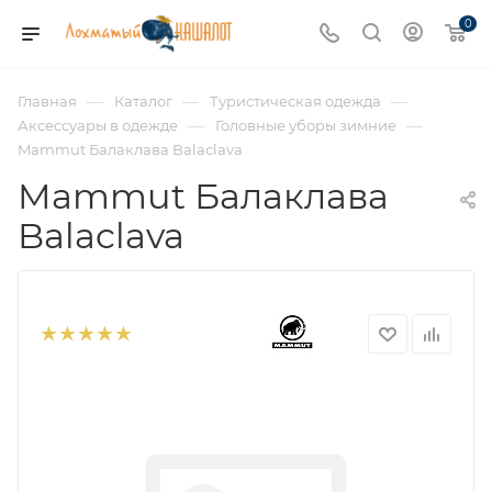
0
—
—
—
Главная
Каталог
Туристическая одежда
—
—
Аксессуары в одежде
Головные уборы зимние
Mammut Балаклава Balaclava
Mammut Балаклава
Balaclava