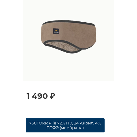
1 490
₽
760TORR Pile 72% ПЭ, 24 Акрил, 4%
ПТФЭ (мембрана)