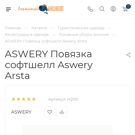
0
—
—
—
Главная
Каталог
Туристическая одежда
—
—
Аксессуары в одежде
Головные уборы зимние
ASWERY Повязка софтшелл Aswery Arsta
ASWERY Повязка
софтшелл Aswery
Arsta
Артикул:
H2110
ASWERY