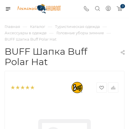
0
—
—
—
Главная
Каталог
Туристическая одежда
—
—
Аксессуары в одежде
Головные уборы зимние
BUFF Шапка Buff Polar Hat
BUFF Шапка Buff
Polar Hat