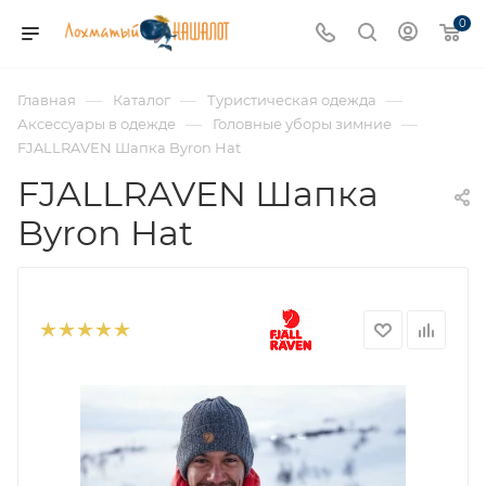
0
—
—
—
Главная
Каталог
Туристическая одежда
—
—
Аксессуары в одежде
Головные уборы зимние
FJALLRAVEN Шапка Byron Hat
FJALLRAVEN Шапка
Byron Hat