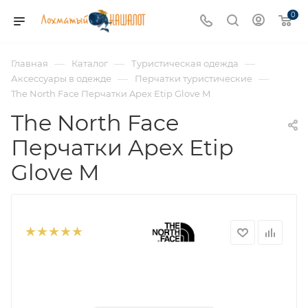
0
—
—
—
Главная
Каталог
Туристическая одежда
—
—
Аксессуары в одежде
Перчатки туристические
The North Face Перчатки Apex Etip Glove M
The North Face
Перчатки Apex Etip
Glove M