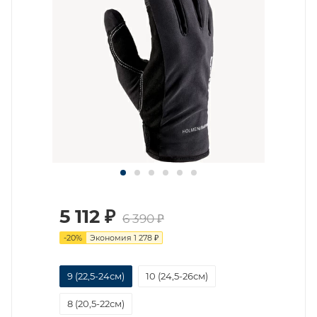
5 112
₽
6 390
₽
-
20
%
Экономия
1 278
₽
9 (22,5-24см)
10 (24,5-26см)
8 (20,5-22см)