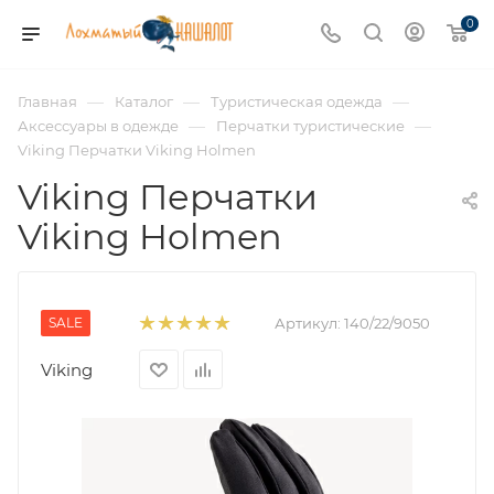
0
—
—
—
Главная
Каталог
Туристическая одежда
—
—
Аксессуары в одежде
Перчатки туристические
Viking Перчатки Viking Holmen
Viking Перчатки
Viking Holmen
SALE
Артикул:
140/22/9050
Viking