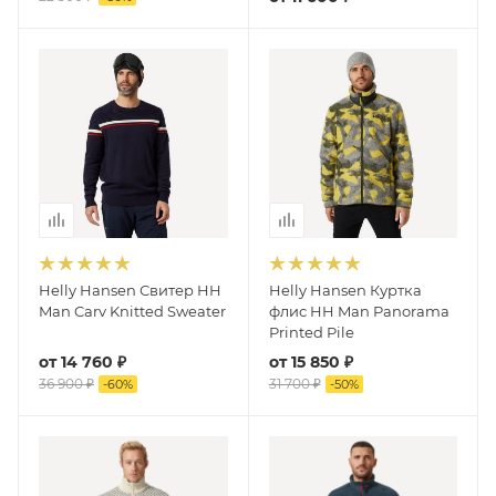
Helly Hansen Свитер HH
Helly Hansen Куртка
Man Carv Knitted Sweater
флис HH Man Panorama
Printed Pile
от
14 760 ₽
от
15 850 ₽
36 900 ₽
31 700 ₽
-
60
%
-
50
%