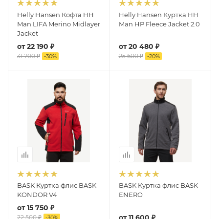
Helly Hansen Кофта HH
Helly Hansen Куртка HH
Man LIFA Merino Midlayer
Man HP Fleece Jacket 2.0
Jacket
от
22 190 ₽
от
20 480 ₽
31 700 ₽
25 600 ₽
-
30
%
-
20
%
BASK Куртка флис BASK
BASK Куртка флис BASK
KONDOR V4
ENERO
от
15 750 ₽
от
11 600 ₽
22 500 ₽
-
30
%