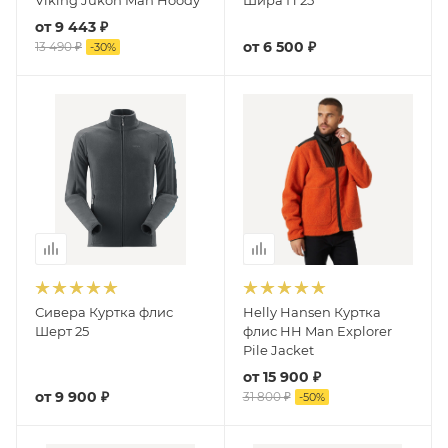
Viking Jukon Man Hoody
Шира П 25
от
9 443 ₽
от
6 500 ₽
13 490 ₽
-
30
%
Сивера Куртка флис
Helly Hansen Куртка
Шерт 25
флис HH Man Explorer
Pile Jacket
от
15 900 ₽
от
9 900 ₽
31 800 ₽
-
50
%