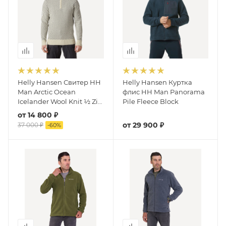
Helly Hansen Свитер HH
Helly Hansen Куртка
Man Arctic Ocean
флис HH Man Panorama
Icelander Wool Knit ½ Zip
Pile Fleece Block
Sweater
от
14 800 ₽
от
29 900 ₽
37 000 ₽
-
60
%