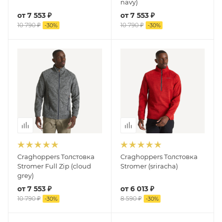
navy)
от
7 553 ₽
от
7 553 ₽
10 790 ₽
10 790 ₽
-
30
%
-
30
%
Craghoppers Толстовка
Craghoppers Толстовка
Stromer Full Zip (cloud
Stromer (sriracha)
grey)
от
7 553 ₽
от
6 013 ₽
10 790 ₽
8 590 ₽
-
30
%
-
30
%