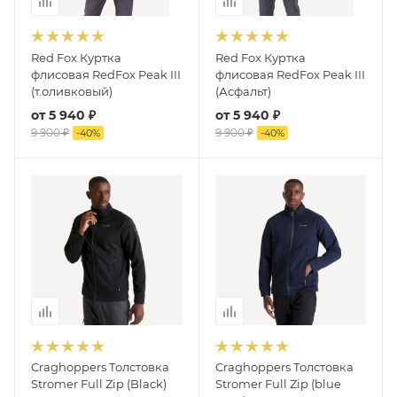
Red Fox Куртка
Red Fox Куртка
флисовая RedFox Peak III
флисовая RedFox Peak III
(т.оливковый)
(Асфальт)
от
5 940 ₽
от
5 940 ₽
9 900 ₽
9 900 ₽
-
40
%
-
40
%
Craghoppers Толстовка
Craghoppers Толстовка
Stromer Full Zip (Black)
Stromer Full Zip (blue