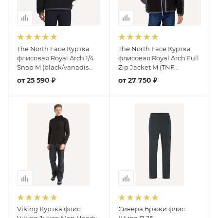
The North Face Куртка
The North Face Куртка
флисовая Royal Arch 1/4
флисовая Royal Arch Full
Snap M (black/vanadis
Zip Jacket M (TNF
grey)
Black/Vanadis Grey/Meld
от
25 590 ₽
от
27 750 ₽
Grey)
Viking Куртка флис
Сивера Брюки флис