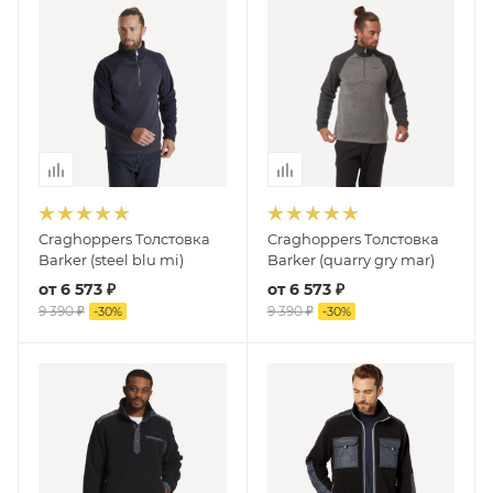
Craghoppers Толстовка
Craghoppers Толстовка
Barker (steel blu mi)
Barker (quarry gry mar)
от
6 573 ₽
от
6 573 ₽
9 390 ₽
9 390 ₽
-
30
%
-
30
%