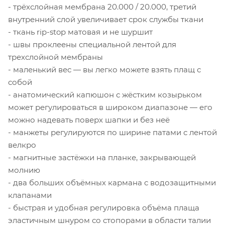
- трёхслойная мембрана 20.000 / 20.000, третий
внутренний слой увеличивает срок службы ткани
- ткань rip-stop матовая и не шуршит
- швы проклеены специальной лентой для
трехслойной мембраны
- маленький вес — вы легко можете взять плащ с
собой
- анатомический капюшон с жёстким козырьком
может регулироваться в широком диапазоне — его
можно надевать поверх шапки и без неё
- манжеты регулируются по ширине патами с лентой
велкро
- магнитные застёжки на планке, закрывающей
молнию
- два больших объёмных кармана с водозащитными
клапанами
- быстрая и удобная регулировка объёма плаща
эластичным шнуром со стопорами в области талии