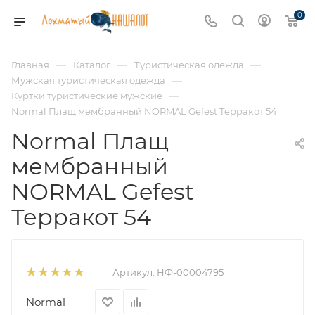
0
—
—
—
Главная
Каталог
Туристическая одежда
—
Мужская туристическая одежда
—
Куртки туристические мужские
Normal Плащ мембранный NORMAL Gefest Терракот 54
Normal Плащ
мембранный
NORMAL Gefest
Терракот 54
Артикул:
НФ-00004795
Normal