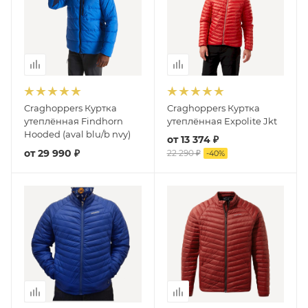
Craghoppers Куртка
Craghoppers Куртка
утеплённая Findhorn
утеплённая Expolite Jkt
Hooded (aval blu/b nvy)
от
13 374 ₽
от
29 990 ₽
22 290 ₽
-
40
%