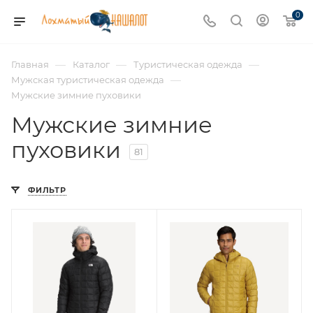
0
—
—
—
Главная
Каталог
Туристическая одежда
—
Мужская туристическая одежда
Мужские зимние пуховики
Мужские зимние
пуховики
81
ФИЛЬТР