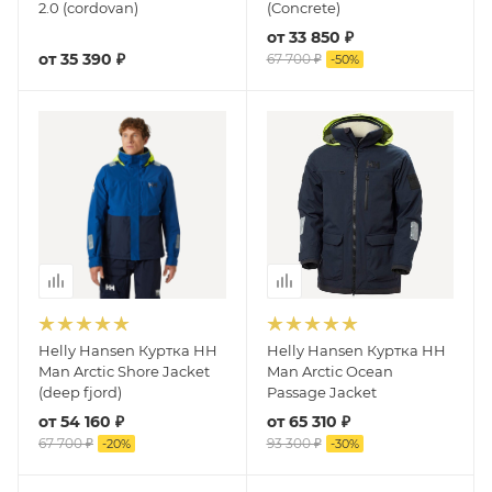
2.0 (cordovan)
(Concrete)
от
33 850 ₽
от
35 390 ₽
67 700 ₽
-
50
%
Helly Hansen Куртка HH
Helly Hansen Куртка HH
Man Arctic Shore Jacket
Man Arctic Ocean
(deep fjord)
Passage Jacket
от
54 160 ₽
от
65 310 ₽
67 700 ₽
93 300 ₽
-
20
%
-
30
%