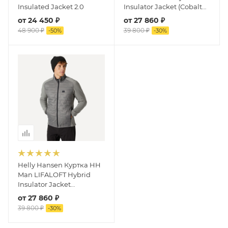
Insulated Jacket 2.0
Insulator Jacket (Cobalt
2.0)
от
24 450 ₽
от
27 860 ₽
48 900 ₽
39 800 ₽
-
50
%
-
30
%
Helly Hansen Куртка HH
Man LIFALOFT Hybrid
Insulator Jacket
(Concrete)
от
27 860 ₽
39 800 ₽
-
30
%