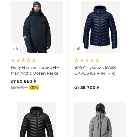
Helly Hansen Парка HH
BASK Пуховик BASK
Man Arctic Ocean Parka
DAVOS (Синий Тмн)
от
90 860 ₽
от
38 700 ₽
129 800 ₽
-
30
%