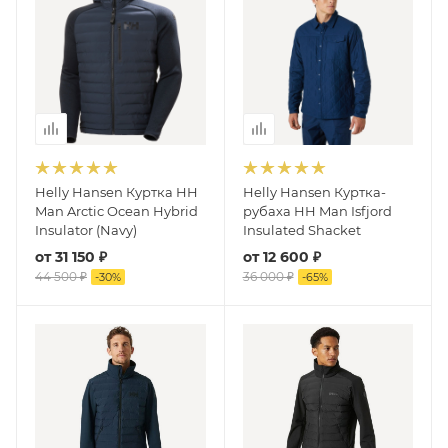
Helly Hansen Куртка HH
Helly Hansen Куртка-
Man Arctic Ocean Hybrid
рубаха HH Man Isfjord
Insulator (Navy)
Insulated Shacket
от
31 150 ₽
от
12 600 ₽
44 500 ₽
36 000 ₽
-
30
%
-
65
%