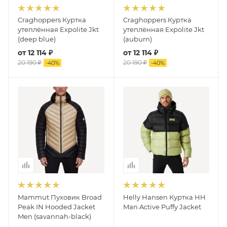
Craghoppers Куртка
Craghoppers Куртка
утеплённая Expolite Jkt
утеплённая Expolite Jkt
(deep blue)
(auburn)
от
12 114 ₽
от
12 114 ₽
20 190 ₽
20 190 ₽
-
40
%
-
40
%
Mammut Пуховик Broad
Helly Hansen Куртка HH
Peak IN Hooded Jacket
Man Active Puffy Jacket
Men (savannah-black)