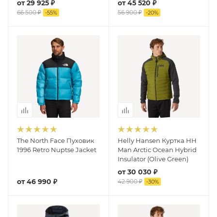
от
29 925 ₽
от
45 520 ₽
66 500 ₽
56 900 ₽
-
55
%
-
20
%
The North Face Пуховик
Helly Hansen Куртка HH
1996 Retro Nuptse Jacket
Man Arctic Ocean Hybrid
Insulator (Olive Green)
от
30 030 ₽
от
46 990 ₽
42 900 ₽
-
30
%