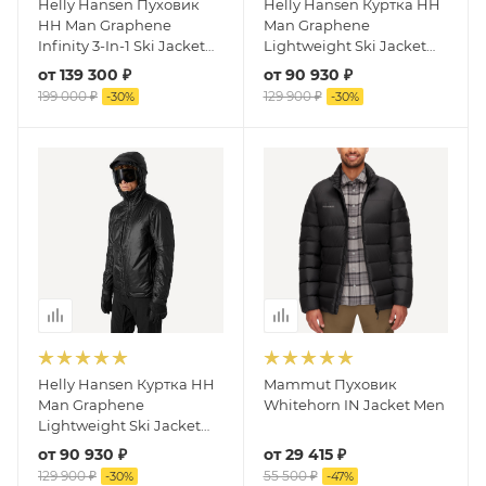
Helly Hansen Пуховик
Helly Hansen Куртка HH
HH Man Graphene
Man Graphene
Infinity 3-In-1 Ski Jacket
Lightweight Ski Jacket
(Black)
(Ocean)
от
139 300 ₽
от
90 930 ₽
199 000 ₽
129 900 ₽
-
30
%
-
30
%
Helly Hansen Куртка HH
Mammut Пуховик
Man Graphene
Whitehorn IN Jacket Men
Lightweight Ski Jacket
(Black)
от
90 930 ₽
от
29 415 ₽
129 900 ₽
55 500 ₽
-
30
%
-
47
%