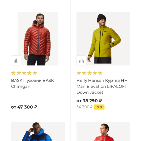
BASK Пуховик BASK
Helly Hansen Куртка HH
Chimgan
Man Elevation LIFALOFT
Down Jacket
от
38 290 ₽
от
47 300 ₽
54 700 ₽
-
30
%