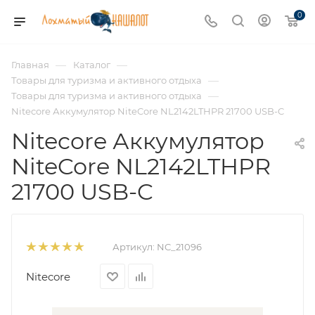
0
—
—
Главная
Каталог
—
Товары для туризма и активного отдыха
—
Товары для туризма и активного отдыха
Nitecore Аккумулятор NiteCore NL2142LTHPR 21700 USB-C
Nitecore Аккумулятор
NiteCore NL2142LTHPR
21700 USB-C
Артикул:
NC_21096
Nitecore