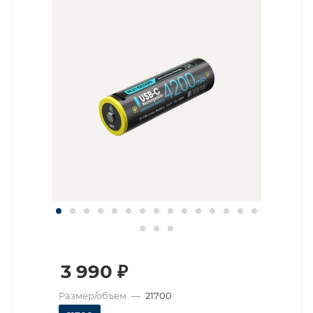
3 990
₽
Размер/объем
—
21700