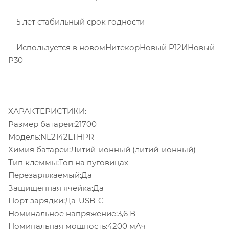
5 лет стабильный срок годности
Используется в новомНитекорНовый P12ИНовый
P30
ХАРАКТЕРИСТИКИ:
Размер батареи:21700
Модель:NL2142LTHPR
Химия батареи:Литий-ионный (литий-ионный)
Тип клеммы:Топ на пуговицах
Перезаряжаемый:Да
Защищенная ячейка:Да
Порт зарядки:Да-USB-C
Номинальное напряжение:3,6 В
Номинальная мощность:4200 мАч