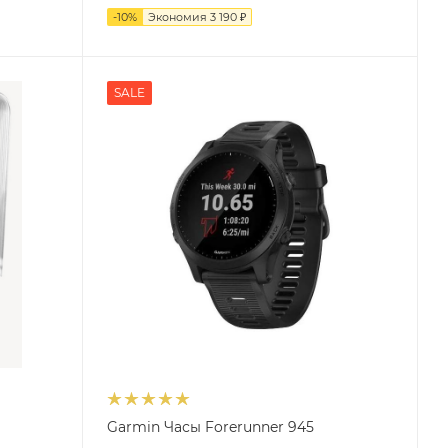
-
10
%
Экономия
3 190
₽
SALE
Z
Garmin Часы Forerunner 945