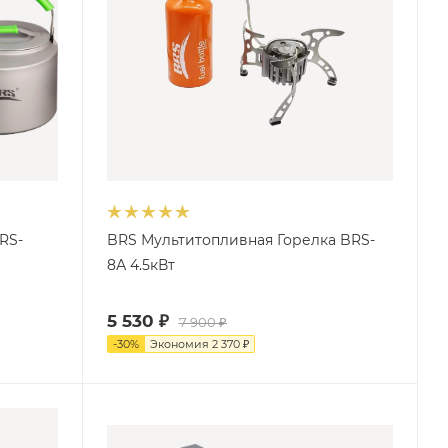
RS-
BRS Мультитопливная Горелка BRS-
8А 4.5кВт
5 530
₽
7 900
₽
-
30
%
Экономия
2 370
₽