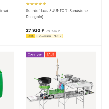
Lime)
Suunto Часы SUUNTO 7 (Sandstone
Rosegold)
27 930
₽
39 900
₽
-
30
%
Экономия
11 970
₽
Советуем
SALE