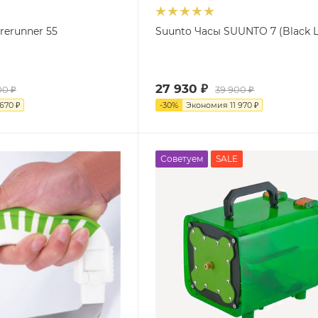
rerunner 55
Suunto Часы SUUNTO 7 (Black 
27 930
₽
00
₽
39 900
₽
 670
₽
-
30
%
Экономия
11 970
₽
Советуем
SALE