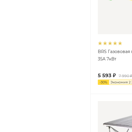
BRS Газововая 
35A 7кВт
5 593
₽
7 990
-
30
%
Экономия
2