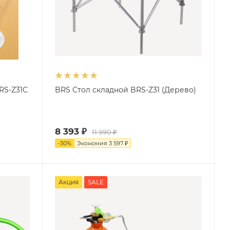
RS-Z31С
BRS Стол складной BRS-Z31 (Дерево)
8 393
₽
11 990
₽
-
30
%
Экономия
3 597
₽
Акция
SALE