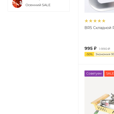
Осенний SALE
BRS Складной 
995
₽
1 990
₽
-
50
%
Экономия
9
Советуем
SALE