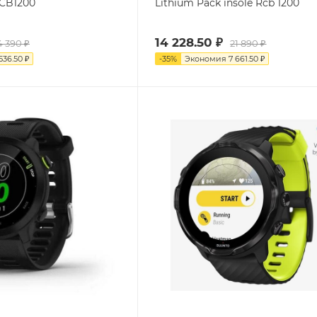
RCB1200
Lithium Pack insole Rcb 1200
14 228.50
₽
4 390
₽
21 890
₽
536.50
₽
-
35
%
Экономия
7 661.50
₽