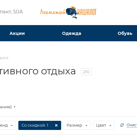
ект, 50А​
Акции
Одежда
Обувь
дыха
ктивного отдыха
210
вание)
енд
Со скидкой
: 1
Размер
Цвет
Очис