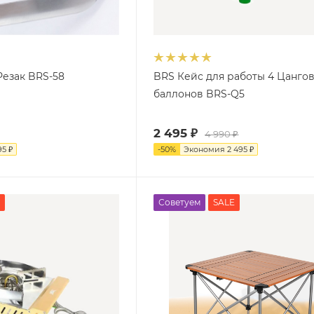
Резак BRS-58
BRS Кейс для работы 4 Цанго
баллонов BRS-Q5
2 495
₽
4 990
₽
95
₽
-
50
%
Экономия
2 495
₽
Советуем
SALE