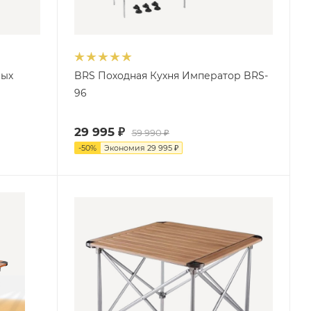
вых
BRS Походная Кухня Император BRS-
96
29 995
₽
59 990
₽
-
50
%
Экономия
29 995
₽