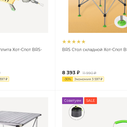
плита Хот-Спот BRS-
BRS Стол складной Хот-Спот B
8 393
₽
₽
11 990
₽
 397
₽
-
30
%
Экономия
3 597
₽
Советуем
SALE