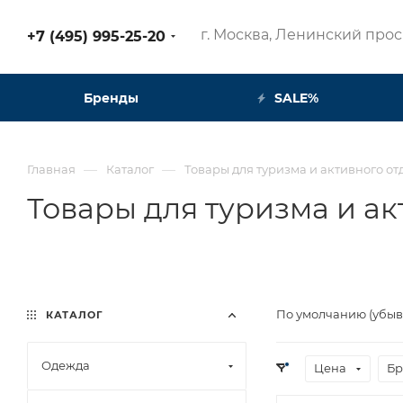
г. Москва, Ленинский просп
+7 (495) 995-25-20​
Бренды
SALE%
—
—
Главная
Каталог
Товары для туризма и активного от
Товары для туризма и а
По умолчанию (убы
КАТАЛОГ
Одежда
Цена
Бр