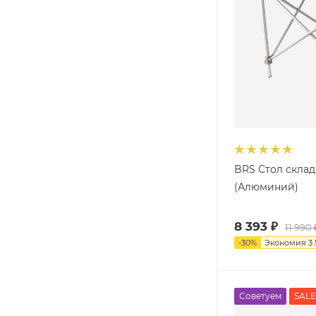
BRS Стол склад
(Алюминий)
8 393
₽
11 990
-
30
%
Экономия
3
Советуем
SALE