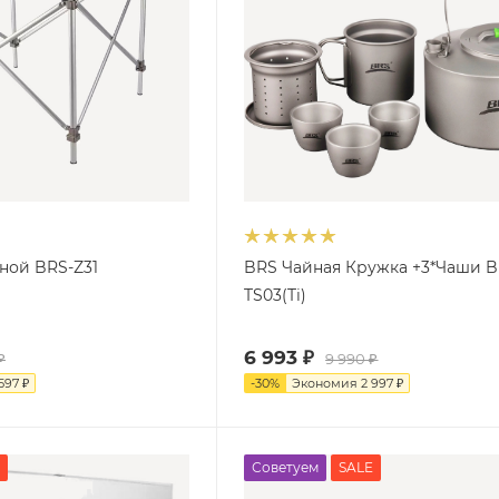
ной BRS-Z31
BRS Чайная Кружка +3*Чаши B
TS03(Ti)
6 993
₽
₽
9 990
₽
 597
₽
-
30
%
Экономия
2 997
₽
Советуем
SALE