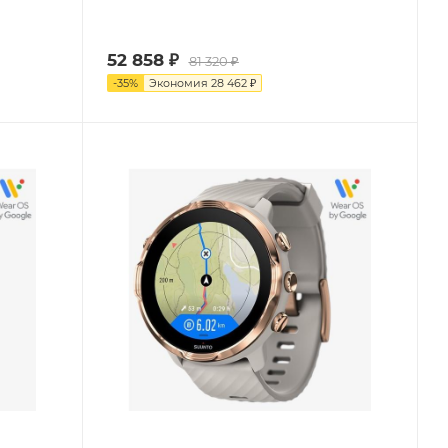
52 858
₽
81 320
₽
-
35
%
Экономия
28 462
₽