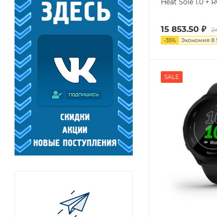
Heat Sole 1.0 + 
15 853.50
₽
2
-
35
%
Экономия
8 
SALE