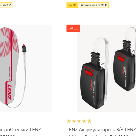
6 040
₽
-
20
%
Экономия
220
₽
SALE
ктроСтельки LENZ
LENZ Аккумуляторы с З/У LEN