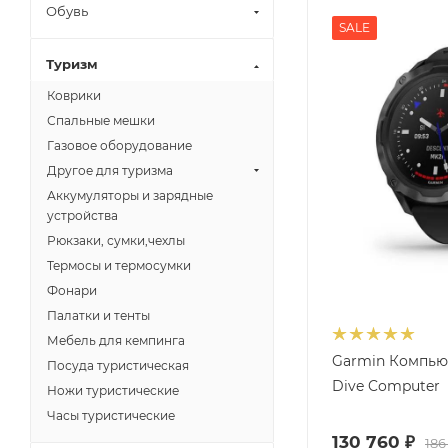
Обувь
SALE
Туризм
Коврики
Спальные мешки
Газовое оборудование
Другое для туризма
Аккумуляторы и зарядные
устройства
Рюкзаки, сумки,чехлы
Термосы и термосумки
Фонари
Палатки и тенты
Мебель для кемпинга
Garmin Компью
Посуда туристическая
Dive Computer
Ножи туристические
Часы туристические
130 760
₽
186