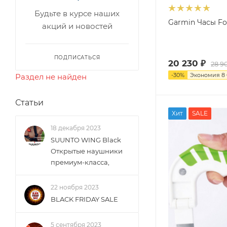
Будьте в курсе наших
Garmin Часы Fo
акций и новостей
ПОДПИСАТЬСЯ
20 230
₽
28 9
-
30
%
Экономия
8
Раздел не найден
Статьи
Хит
SALE
18 декабря 2023
SUUNTO WING Black
Открытые наушники
премиум-класса,
22 ноября 2023
BLACK FRIDAY SALE
5 сентября 2023