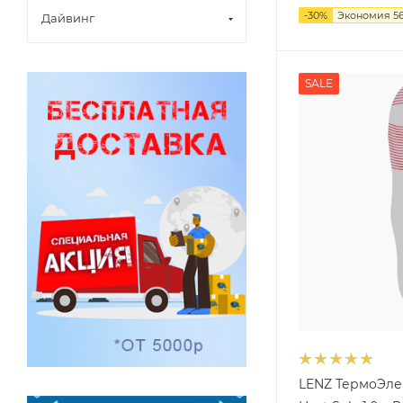
-
30
%
Экономия
5
Дайвинг
SALE
LENZ ТермоЭле