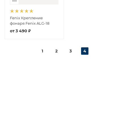
Fenix Крепление
фонаря Fenix ALG-18
от
3 490 ₽
1
2
3
4