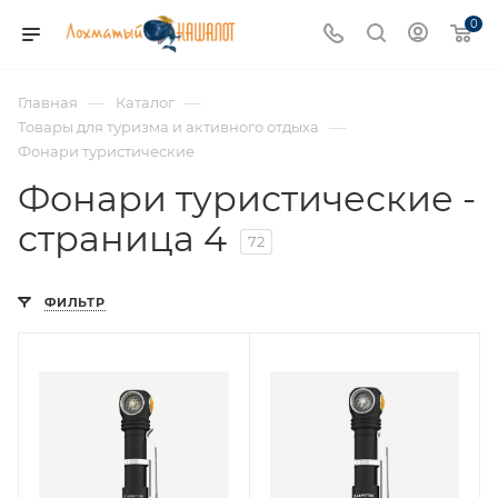
0
—
—
Главная
Каталог
—
Товары для туризма и активного отдыха
Фонари туристические
Фонари туристические -
страница 4
72
ФИЛЬТР