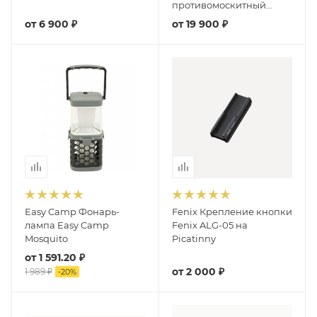
противомоскитный
Lamp Athena, 440 lum
от
6 900 ₽
от
19 900 ₽
Easy Camp Фонарь-
Fenix Крепление кнопки
лампа Easy Camp
Fenix ALG-05 на
Mosquito
Picatinny
от
1 591.20 ₽
от
2 000 ₽
1 989 ₽
-
20
%