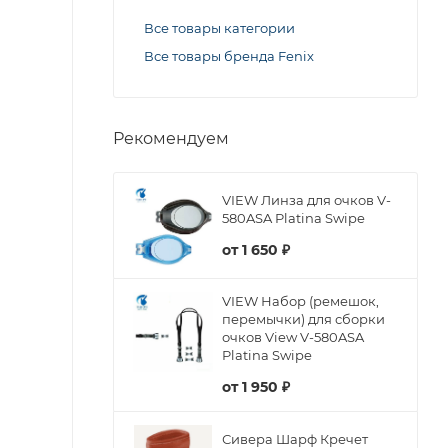
Все товары категории
Все товары бренда Fenix
Рекомендуем
VIEW Линза для очков V-
580ASA Platina Swipe
от
1 650 ₽
VIEW Набор (ремешок,
перемычки) для сборки
очков View V-580ASA
Platina Swipe
от
1 950 ₽
Сивера Шарф Кречет