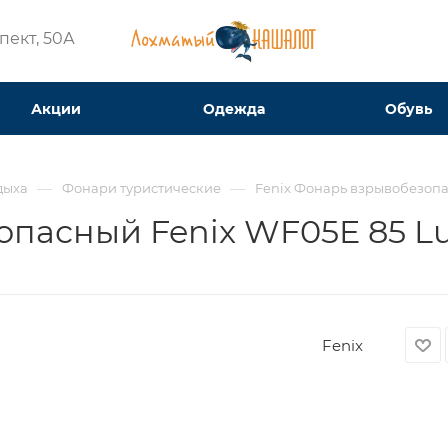
ект, 50А​
Акции
Одежда
Обувь
—
—
дыха
Фонари туристические
Fenix Фонарь взрывобезоп
опасный Fenix WF05E 85 
Fenix