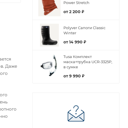
Power Stretch
от
2 200 ₽
Polyver Сапоги Classic
Winter
от
14 990 ₽
Tusa Комплект
ается
маска+трубка UCR-3325P,
в. Даже
в сумке
того
от
9 990 ₽
ого
чень
ротного
очно