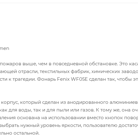
umen
 пожаров выше, чем в повседневной обстановке. Это кас
ющей отрасли, текстильных фабрик, химических заводо
ти к трагедии. Фонарь Fenix WF05E сделан так, чтобы э
 корпус, который сделан из анодированного алюминиев
 для воды, так и для пыли или газов. К тому же, она о
вления основана на использовании вместо кнопок пово
выбрать нужный уровень яркости, пользователю достат
ельно остальной.