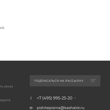
ей,
ПОДПИСАТЬСЯ НА РАССЫЛКУ
ь заказ
+7 (495) 995-25-20​
зврата
pishitepisma@kashalot.ru