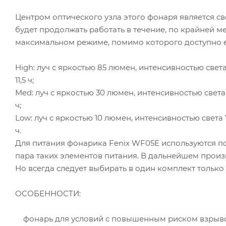
Центром оптического узла этого фонаря является с
будет продолжать работать в течение, по крайней ме
максимальном режиме, помимо которого доступно е
High: луч с яркостью 85 люмен, интенсивностью cвета
11,5 ч;
Med: луч с яркостью 30 люмен, интенсивностью cвета 
ч;
Low: луч с яркостью 10 люмен, интенсивностью cвета 
ч.
Для питания фонарика Fenix WF05E используются по
пара таких элементов питания. В дальнейшем произво
Но всегда следует выбирать в один комплект тольк
ОСОБЕННОСТИ:
фонарь для условий с повышенным риском взрыво