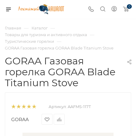
0
—
—
Главная
Каталог
—
Товары для туризма и активного отдыха
—
Туристические горелки
GORAA Газовая горелка GORAA Blade Titanium Stove
GORAA Газовая
горелка GORAA Blade
Titanium Stove
Артикул:
AAFMS-117T
GORAA