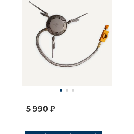
5 990
₽