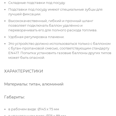
Складные подставки под посуду.
Подставки под посуду имеют специальные зубцы для
лучшей фиксации.
Высококачественный, гибкий и прочный шланг
позволяет подключать баллон удалённо и
переворачивать его для полного расхода топлива.
Удобная регулировка пламени.
Это устройство должно использоваться только с баллоном
с бутан-пропановой смесью, соответствующим стандарту
EN417. Попытка установить газовые баллоны других типов
может быть опасной.
ХАРАКТЕРИСТИКИ
Материалы: титан, алюминий
Габариты:
в рабочем виде: Ø145 х 75 мм
в упакованном виде: Ø75 х 89 мм