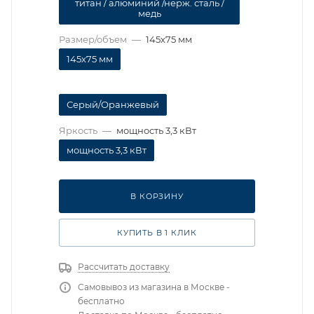
титан / алюминий /нерж. сталь /
медь
Размер/объем
—
145х75 мм
145х75 мм
Серый/Оранжевый
Яркость
—
мощность 3,3 кВт
мощность 3,3 кВт
В КОРЗИНУ
КУПИТЬ В 1 КЛИК
Рассчитать доставку
Самовывоз из магазина в Москве -
бесплатно