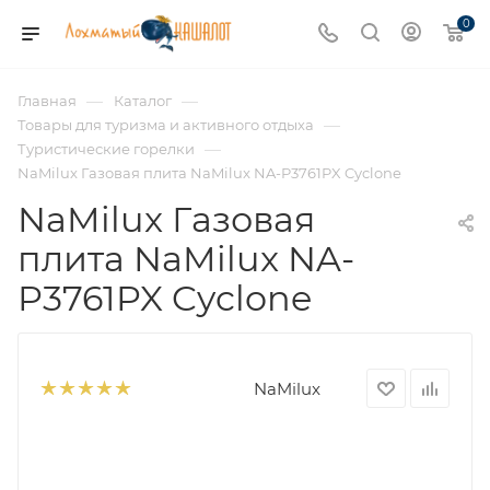
0
—
—
Главная
Каталог
—
Товары для туризма и активного отдыха
—
Туристические горелки
NaMilux Газовая плита NaMilux NA-P3761PX Cyclone
NaMilux Газовая
плита NaMilux NA-
P3761PX Cyclone
NaMilux