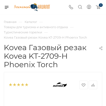
0
—
—
Главная
Каталог
—
Товары для туризма и активного отдыха
—
Туристические горелки
Kovea Газовый резак Kovea KT-2709-H Phoenix Torch
Kovea Газовый резак
Kovea KT-2709-H
Phoenix Torch