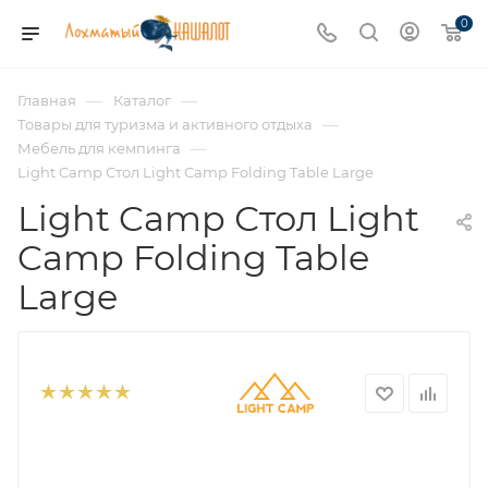
0
—
—
Главная
Каталог
—
Товары для туризма и активного отдыха
—
Мебель для кемпинга
Light Camp Стол Light Camp Folding Table Large
Light Camp Стол Light
Camp Folding Table
Large