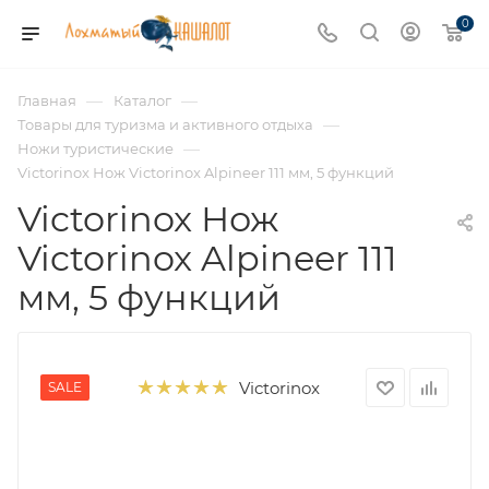
0
—
—
Главная
Каталог
—
Товары для туризма и активного отдыха
—
Ножи туристические
Victorinox Нож Victorinox Alpineer 111 мм, 5 функций
Victorinox Нож
Victorinox Alpineer 111
мм, 5 функций
Victorinox
SALE