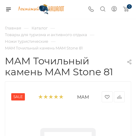
0
—
—
Главная
Каталог
—
Товары для туризма и активного отдыха
—
Ножи туристические
MAM Точильный камень MAM Stone 81
MAM Точильный
камень MAM Stone 81
MAM
SALE