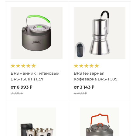
BRS Чайник Титановый
BRS Гейзерная
BRS-TS01(Ti) 1,3л
Кофеварка BRS-TC05
от
6 993 ₽
от
3 143 ₽
9 990 ₽
4 490 ₽