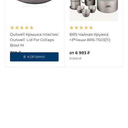
Outwell Крышка пластик
BRS Чайная Кружка
Outwell: Lid For Collaps
+3*Чаши BRS-TS03(Ti)
Bowl M
320
₽
от
6 993 ₽
В КОРЗИНУ
400
₽
9 990 ₽