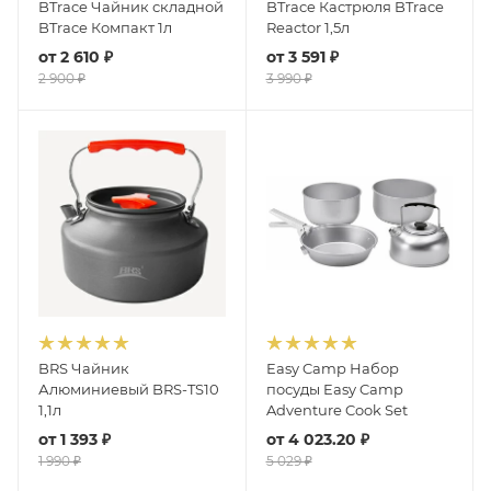
BTrace Чайник складной
BTrace Кастрюля BTrace
BTrace Компакт 1л
Reactor 1,5л
от
2 610 ₽
от
3 591 ₽
2 900 ₽
3 990 ₽
BRS Чайник
Easy Camp Набор
Алюминиевый BRS-TS10
посуды Easy Camp
1,1л
Adventure Cook Set
от
1 393 ₽
от
4 023.20 ₽
1 990 ₽
5 029 ₽