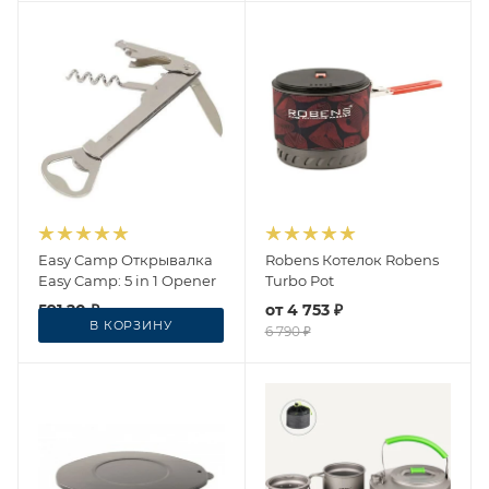
Easy Camp Открывалка
Robens Котелок Robens
Easy Camp: 5 in 1 Opener
Turbo Pot
591.20
₽
от
4 753 ₽
В КОРЗИНУ
739
₽
6 790 ₽