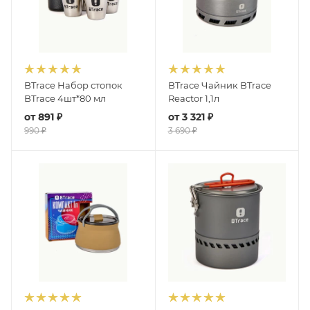
BTrace Набор стопок
BTrace Чайник BTrace
BTrace 4шт*80 мл
Reactor 1,1л
от
891 ₽
от
3 321 ₽
990 ₽
3 690 ₽