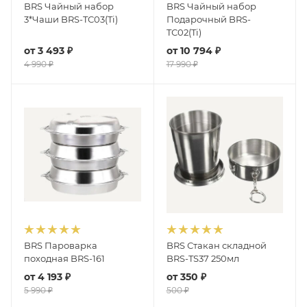
BRS Чайный набор
BRS Чайный набор
3*Чаши BRS-TС03(Ti)
Подарочный BRS-
TС02(Ti)
от
3 493 ₽
от
10 794 ₽
4 990 ₽
17 990 ₽
BRS Пароварка
BRS Стакан складной
походная BRS-161
BRS-TS37 250мл
от
4 193 ₽
от
350 ₽
5 990 ₽
500 ₽