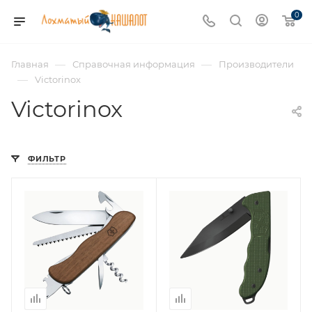
0
—
—
Главная
Справочная информация
Производители
—
Victorinox
Victorinox
ФИЛЬТР