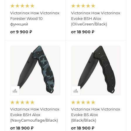
Victorinox Нож Victorinox
Victorinox Нож Victorinox
Forester Wood 10
Evoke BSH Alox
функций
(OliveGreen/Black)
от
9 900 ₽
от
18 900 ₽
Victorinox Нож Victorinox
Victorinox Нож Victorinox
Evoke BSH Alox
Evoke BS Alox
(NavyCamouflage/Black)
(Black/Black)
от
18 900 ₽
от
18 900 ₽