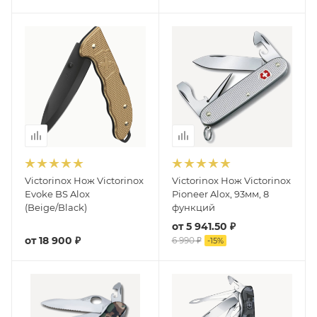
Victorinox Нож Victorinox
Victorinox Нож Victorinox
Evoke BS Alox
Pioneer Alox, 93мм, 8
(Beige/Black)
функций
от
5 941.50 ₽
от
18 900 ₽
6 990 ₽
-
15
%