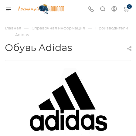
0
—
—
Главная
Справочная информация
Производители
—
Adidas
Обувь Adidas