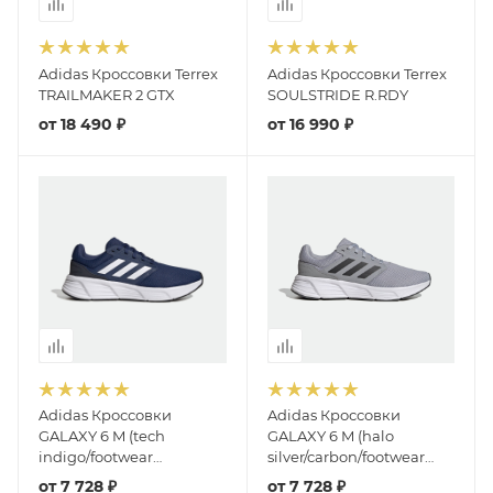
Adidas Кроссовки Terrex
Adidas Кроссовки Terrex
TRAILMAKER 2 GTX
SOULSTRIDE R.RDY
от
18 490 ₽
от
16 990 ₽
Adidas Кроссовки
Adidas Кроссовки
GALAXY 6 M (tech
GALAXY 6 M (halo
indigo/footwear
silver/carbon/footwear
white/legend ink)
white)
от
7 728 ₽
от
7 728 ₽