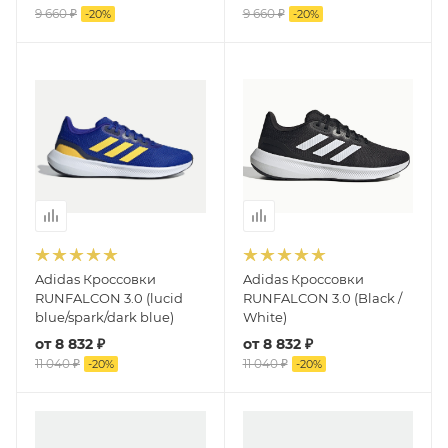
9 660 ₽
9 660 ₽
-
20
%
-
20
%
Adidas Кроссовки
Adidas Кроссовки
RUNFALCON 3.0 (lucid
RUNFALCON 3.0 (Black /
blue/spark/dark blue)
White)
от
8 832 ₽
от
8 832 ₽
11 040 ₽
11 040 ₽
-
20
%
-
20
%