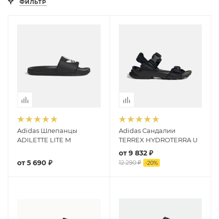
ФИЛЬТР
Adidas Шлепанцы
Adidas Сандалии
ADILETTE LITE M
TERREX HYDROTERRA U
от
9 832 ₽
от
5 690 ₽
12 290 ₽
-
20
%