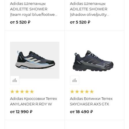
Adidas Шлепанцы
Adidas Шлепанцы
ADILETTE SHOWER
ADILETTE SHOWER
(team royal blue/footwear
(shadow olive/putty
white/team royal blue)
grey/olive strata)
от
5 520 ₽
от
5 520 ₽
Adidas Кроссовки Terrex
Adidas Ботинки Terrex
ANYLANDER R.RDY W
SKYCHASER AX5 GTX
от
12 990 ₽
от
18 490 ₽