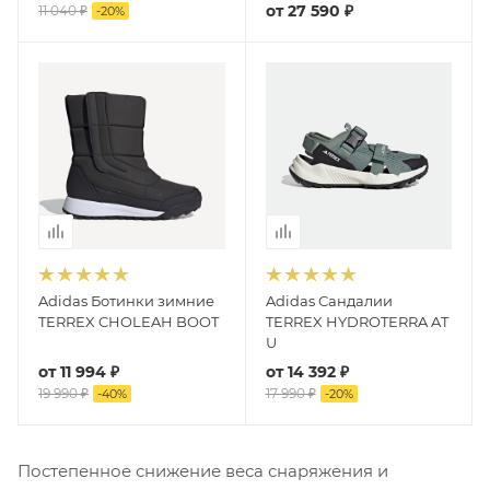
от
27 590 ₽
11 040 ₽
-
20
%
Adidas Ботинки зимние
Adidas Сандалии
TERREX CHOLEAH BOOT
TERREX HYDROTERRA AT
U
от
11 994 ₽
от
14 392 ₽
19 990 ₽
17 990 ₽
-
40
%
-
20
%
Постепенное снижение веса снаряжения и